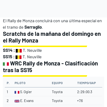
El Rally de Monza concluirá con una última especial en
el tramo de
Serraglio
.
Scratchs de la mañana del domingo en
el Rally Monza
SS14 :
T. Neuville
SS15 :
T. Neuville
WRC Rally de Monza - Clasificación
tras la SS15
P.
PILOTO
EQUIPO
TIEMPO/GAP
1
S. Ogier
Toyota
2:29:00.3
2
E. Evans
Toyota
+7.6