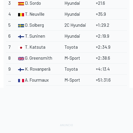
3
D. Sordo
Hyundai
+21.6
4
T. Neuville
Hyundai
+35.9
5
O. Solberg
2C Hyundai
+1:29.2
6
T. Suninen
Hyundai
+2:19.9
7
T. Katsuta
Toyota
+2:34.9
8
G. Greensmith
M-Sport
+2:38.6
9
K. Rovanperä
Toyota
+4:13.4
...
A. Fourmaux
M-Sport
+51:31.6