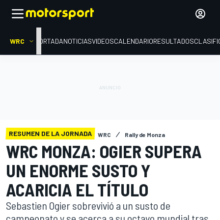
WRC
PORTADA
NOTICIAS
VIDEOS
CALENDARIO
RESULTADOS
CLASIFI
RESUMEN DE LA JORNADA
WRC
Rally de Monza
WRC MONZA: OGIER SUPERA
UN ENORME SUSTO Y
ACARICIA EL TÍTULO
Sebastien Ogier sobrevivió a un susto de
campeonato y se acerca a su octavo mundial tras