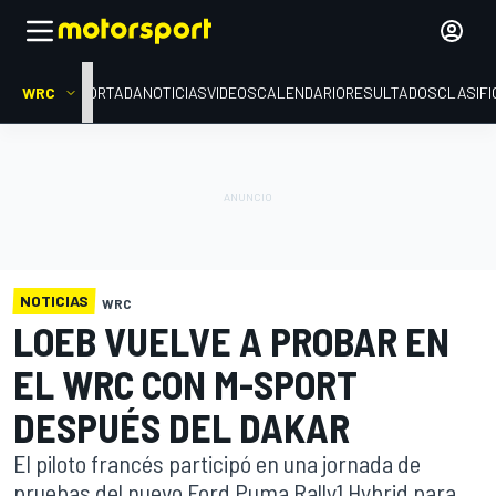
WRC
PORTADA
NOTICIAS
VIDEOS
CALENDARIO
RESULTADOS
CLASIFI
NOTICIAS
WRC
LOEB VUELVE A PROBAR EN
EL WRC CON M-SPORT
DESPUÉS DEL DAKAR
El piloto francés participó en una jornada de
pruebas del nuevo Ford Puma Rally1 Hybrid para