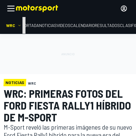
WRC
PORTADA
NOTICIAS
VIDEOS
CALENDARIO
RESULTADOS
CLASIFI
NOTICIAS
WRC
WRC: PRIMERAS FOTOS DEL
FORD FIESTA RALLY1 HÍBRIDO
DE M-SPORT
M-Sport reveló las primeras imágenes de su nuevo
Ford Fiesta Rally1 híbrido para la nueva era del