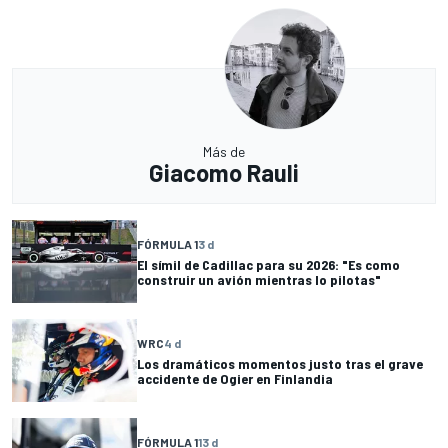
Más de
Giacomo Rauli
FÓRMULA 1
3 d
El símil de Cadillac para su 2026: "Es como
construir un avión mientras lo pilotas"
WRC
4 d
Los dramáticos momentos justo tras el grave
accidente de Ogier en Finlandia
FÓRMULA 1
13 d