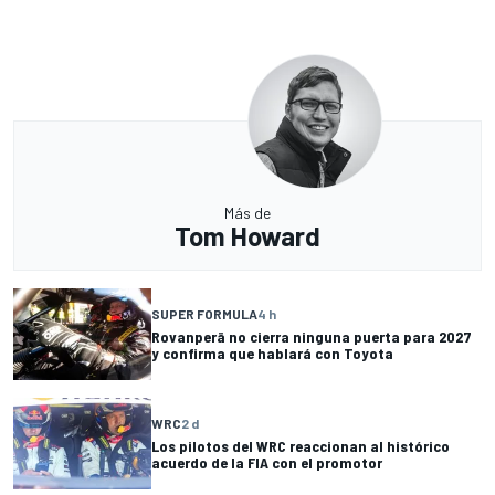
Más de
Tom Howard
SUPER FORMULA
4 h
Rovanperä no cierra ninguna puerta para 2027
y confirma que hablará con Toyota
WRC
2 d
Los pilotos del WRC reaccionan al histórico
acuerdo de la FIA con el promotor