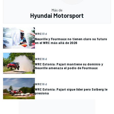
Más de
Hyundai Motorsport
WRC
13 d
Neuville y Fourmaux no tienen claro su futuro
en el WRC más allá de 2026
WRC
18 d
WRC Estonia: Pajari mantiene su dominio y
Neuville amenaza el podio de Fourmaux
WRC
18 d
WRC Estonia: Pajari sigue líder pero Solberg le
presiona