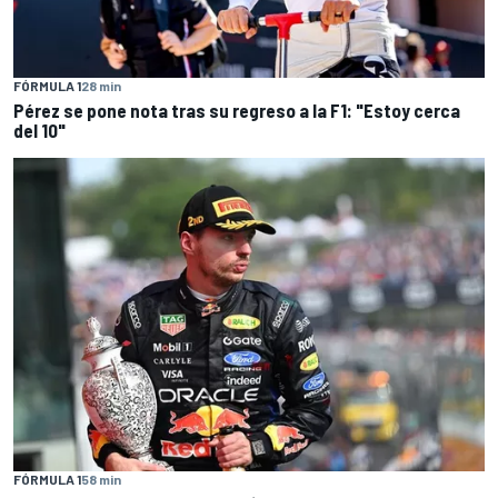
FÓRMULA 1
28 min
Pérez se pone nota tras su regreso a la F1: "Estoy cerca
del 10"
FÓRMULA 1
58 min