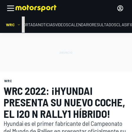
WRC
PORTADA
NOTICIAS
VIDEOS
CALENDARIO
RESULTADOS
CLASIFI
WRC
WRC 2022: ¡HYUNDAI
PRESENTA SU NUEVO COCHE,
EL I20 N RALLY1 HÍBRIDO!
Hyundai es el primer fabricante del Campeonato
del Mundo de Rallies en presentar oficialmente su