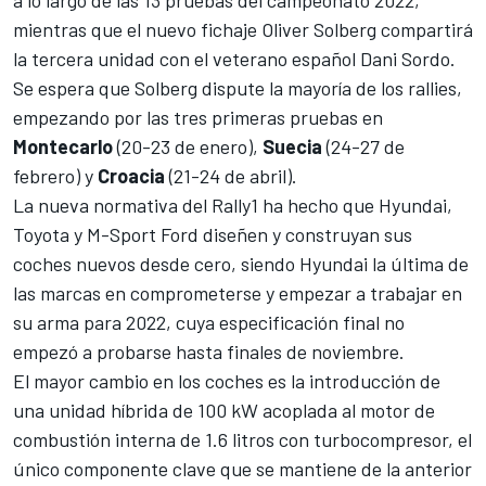
a lo largo de las 13 pruebas del campeonato 2022,
mientras que el nuevo fichaje
Oliver Solberg
compartirá
la tercera unidad con el veterano español
Dani Sordo
.
Se espera que Solberg dispute la mayoría de los rallies,
empezando por las tres primeras pruebas en
Montecarlo
(20-23 de enero),
Suecia
(24-27 de
febrero) y
Croacia
(21-24 de abril).
La nueva normativa del Rally1 ha hecho que
Hyundai
,
Toyota
y
M-Sport Ford
diseñen y construyan sus
coches nuevos desde cero, siendo Hyundai la última de
las marcas en comprometerse y empezar a trabajar en
su arma para 2022, cuya especificación final no
empezó a probarse hasta finales de noviembre.
El mayor cambio en los coches es la introducción de
una unidad híbrida de 100 kW acoplada al motor de
combustión interna de 1.6 litros con turbocompresor, el
único componente clave que se mantiene de la anterior