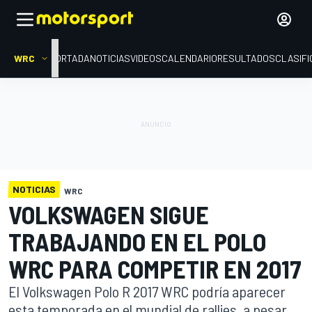
WRC
PORTADA
NOTICIAS
VIDEOS
CALENDARIO
RESULTADOS
CLASIFI
NOTICIAS
WRC
VOLKSWAGEN SIGUE
TRABAJANDO EN EL POLO
WRC PARA COMPETIR EN 2017
El Volkswagen Polo R 2017 WRC podría aparecer
esta temporada en el mundial de rallies, a pesar