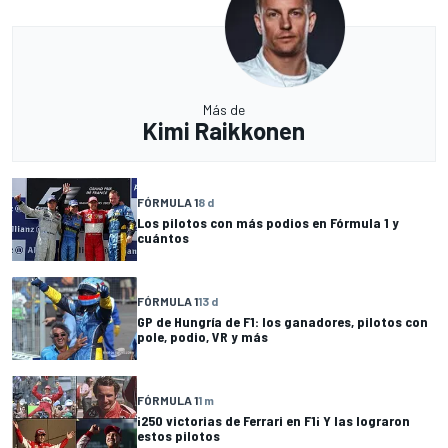
Más de
Kimi Raikkonen
FÓRMULA 1
8 d
Los pilotos con más podios en Fórmula 1 y
cuántos
FÓRMULA 1
13 d
GP de Hungría de F1: los ganadores, pilotos con
pole, podio, VR y más
FÓRMULA 1
1 m
¡250 victorias de Ferrari en F1¡ Y las lograron
estos pilotos