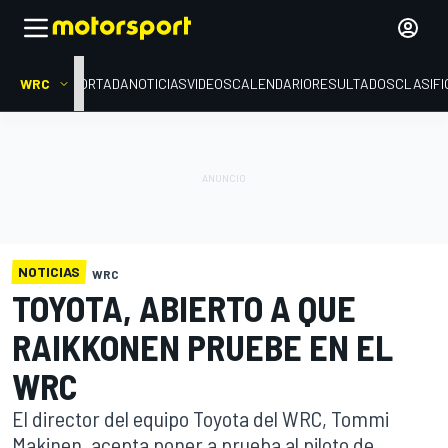
WRC
PORTADA
NOTICIAS
VIDEOS
CALENDARIO
RESULTADOS
CLASIFI
NOTICIAS
WRC
TOYOTA, ABIERTO A QUE
RAIKKONEN PRUEBE EN EL
WRC
El director del equipo Toyota del WRC, Tommi
Makinen, acepta poner a prueba al piloto de