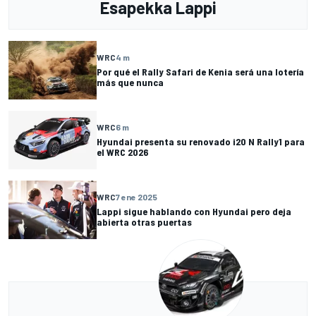
Esapekka Lappi
WRC
4 m
Por qué el Rally Safari de Kenia será una lotería
más que nunca
WRC
6 m
Hyundai presenta su renovado i20 N Rally1 para
el WRC 2026
WRC
7 ene 2025
Lappi sigue hablando con Hyundai pero deja
abierta otras puertas