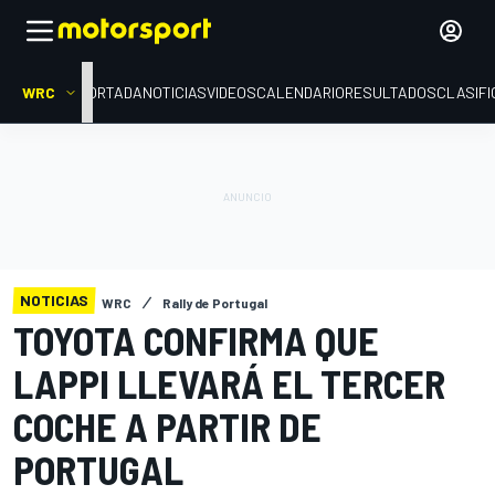
WRC
PORTADA
NOTICIAS
VIDEOS
CALENDARIO
RESULTADOS
CLASIFI
NOTICIAS
WRC
Rally de Portugal
TOYOTA CONFIRMA QUE
LAPPI LLEVARÁ EL TERCER
COCHE A PARTIR DE
PORTUGAL