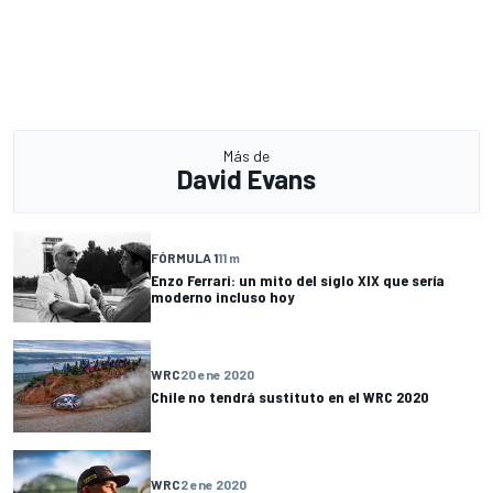
Más de
David Evans
FÓRMULA 1
11 m
Enzo Ferrari: un mito del siglo XIX que sería
moderno incluso hoy
WRC
20 ene 2020
Chile no tendrá sustituto en el WRC 2020
WRC
2 ene 2020