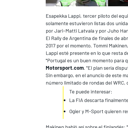
Esapekka Lappi, tercer piloto del eq
solamente estuvieron listas dos unid
por
Jari-Matti Latvala
y por Juho Ha
El Rally de Argentina de finales de abri
2017
por el momento. Tommi Makinen, d
Lappi esté presente en lo que resta 
"Portugal es un buen momento para qu
Motorsport.com
. "El plan sería disp
Sin embargo, en el anuncio de este ma
número limitado de rondas del WRC, q
Te puede interesar:
La FIA descarta finalmente
Ogier y M-Sport quieren re
Makinen habló así sobre el finlandés: