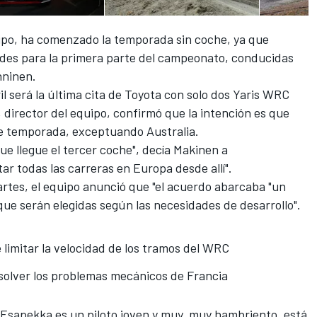
uipo, ha comenzado la temporada sin coche, ya que
ades para la primera parte del campeonato, conducidas
nninen.
l será la última cita de
Toyota
con solo dos
Yaris WRC
irector del equipo, confirmó que la intención es que
de temporada, exceptuando Australia.
e llegue el tercer coche", decía Makinen a
utar todas las carreras en Europa desde allí".
rtes, el equipo anunció que "el acuerdo abarcaba "un
ue serán elegidas según las necesidades de desarrollo".
 limitar la velocidad de los tramos del WRC
solver los problemas mecánicos de Francia
 "Esapekka es un piloto joven y muy, muy hambriento, está