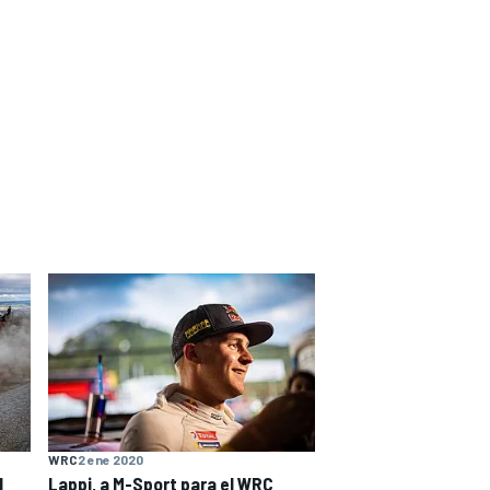
WRC
2 ene 2020
l
Lappi, a M-Sport para el WRC