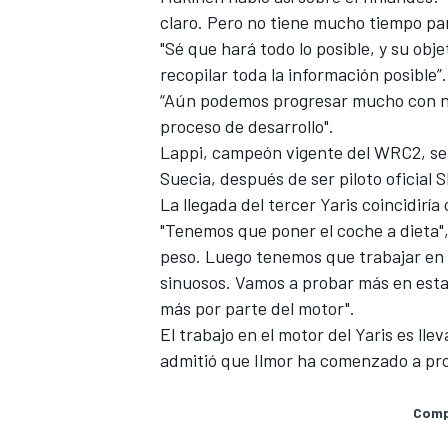
claro. Pero no tiene mucho tiempo par
"Sé que hará todo lo posible, y su obj
recopilar toda la información posible”.
“Aún podemos progresar mucho con nue
proceso de desarrollo".
Lappi, campeón vigente del WRC2, se 
Suecia, después de ser piloto oficial 
La llegada del tercer Yaris coincidiría
"
Tenemos que poner el coche a dieta
"
peso. Luego tenemos que trabajar en 
MÁS CATEGORÍAS
sinuosos. Vamos a probar más en esta
más por parte del motor".
El trabajo en el motor del Yaris es l
admitió que Ilmor ha comenzado a pro
Compa