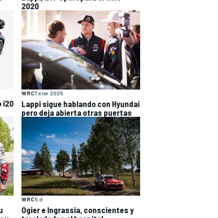
2020
WRC
7 ene 2025
 i20
Lappi sigue hablando con Hyundai
pero deja abierta otras puertas
WRC
5 d
u
Ogier e Ingrassia, conscientes y