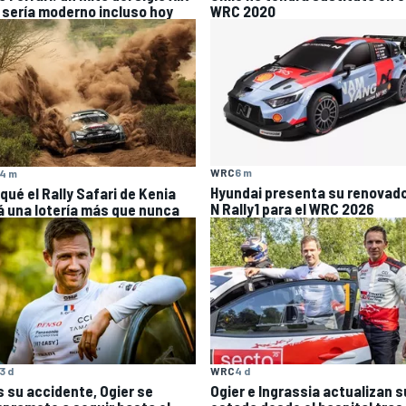
 sería moderno incluso hoy
WRC 2020
WRC
6 m
4 m
Hyundai presenta su renovado
qué el Rally Safari de Kenia
N Rally1 para el WRC 2026
á una lotería más que nunca
3 d
WRC
4 d
s su accidente, Ogier se
Ogier e Ingrassia actualizan s