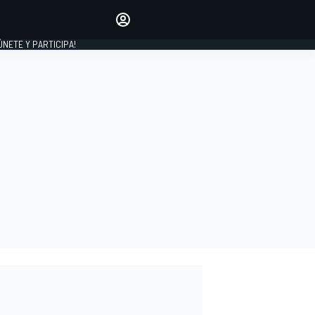
Haz que tu voz se escuche
comentando los artículos
 ÚNETE Y PARTICIPA!
INICIAR SESIÓN
EDICIÓN
ESPAÑA