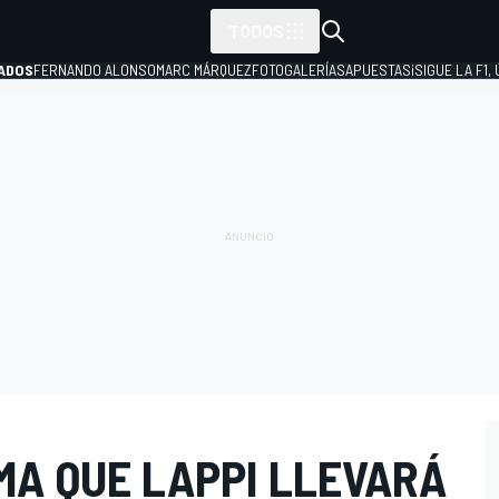
TODOS
ADOS
FERNANDO ALONSO
MARC MÁRQUEZ
FOTOGALERÍAS
APUESTAS
¡SIGUE LA F1,
P
MA QUE LAPPI LLEVARÁ