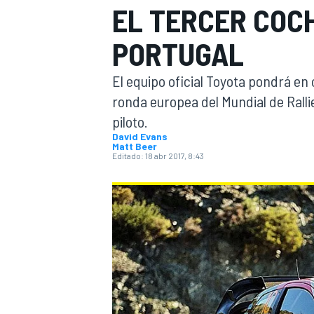
EL TERCER COCH
INDYCAR
WRC
PORTUGAL
El equipo oficial Toyota pondrá en
ronda europea del Mundial de Ralli
piloto.
David Evans
Matt Beer
Editado:
18 abr 2017, 8:43
WEC
FÓRMULA E