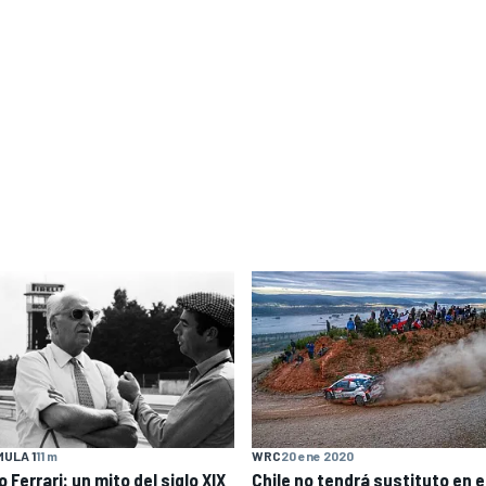
ULA 1
11 m
WRC
20 ene 2020
 Ferrari: un mito del siglo XIX
Chile no tendrá sustituto en e