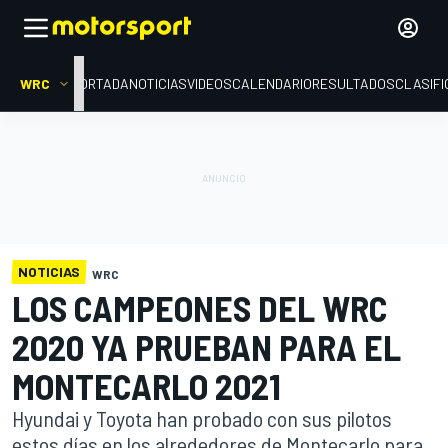
WRC
PORTADA
NOTICIAS
VIDEOS
CALENDARIO
RESULTADOS
CLASIFI
NOTICIAS
WRC
LOS CAMPEONES DEL WRC
2020 YA PRUEBAN PARA EL
MONTECARLO 2021
Hyundai y Toyota han probado con sus pilotos
estos días en los alrededores de Montecarlo para