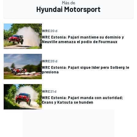
Más de
Hyundai Motorsport
WRC
20 d
WRC Estonia: Pajari mantiene su dominio y
Neuville amenaza el podio de Fourmaux
WRC
20 d
WRC Estonia: Pajari sigue líder pero Solberg le
presiona
WRC
21 d
WRC Estonia: Pajari manda con autoridad;
Evans y Katsuta se hunden