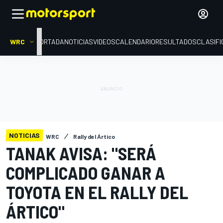
WRC
PORTADA
NOTICIAS
VIDEOS
CALENDARIO
RESULTADOS
CLASIFI
NOTICIAS
WRC
Rally del Ártico
TANAK AVISA: "SERÁ
COMPLICADO GANAR A
TOYOTA EN EL RALLY DEL
ÁRTICO"