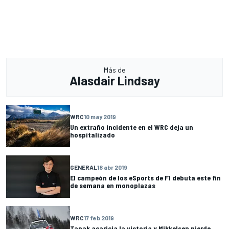
Más de
Alasdair Lindsay
WRC
10 may 2019
Un extraño incidente en el WRC deja un
hospitalizado
GENERAL
18 abr 2019
El campeón de los eSports de F1 debuta este fin
de semana en monoplazas
WRC
17 feb 2019
Tanak acaricia la victoria y Mikkelsen pierde