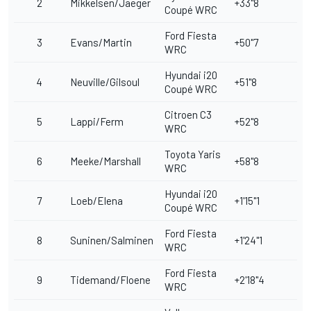
2
Mikkelsen/Jaeger
+33"8
Coupé WRC
Ford Fiesta
3
Evans/Martin
+50"7
WRC
Hyundai i20
4
Neuville/Gilsoul
+51"8
Coupé WRC
Citroen C3
5
Lappi/Ferm
+52"8
WRC
Toyota Yaris
6
Meeke/Marshall
+58"8
WRC
Hyundai i20
7
Loeb/Elena
+1'15"1
Coupé WRC
Ford Fiesta
8
Suninen/Salminen
+1'24"1
WRC
Ford Fiesta
9
Tidemand/Floene
+2'18"4
WRC