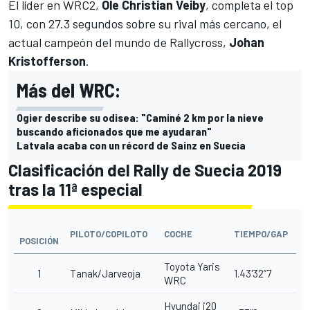
El líder en WRC2,
Ole Christian Veiby
, completa el top
10, con 27.3 segundos sobre su rival más cercano, el
actual campeón del mundo de Rallycross,
Johan
Kristofferson
.
Más del WRC:
Ogier describe su odisea: "Caminé 2 km por la nieve
buscando aficionados que me ayudaran"
Latvala acaba con un récord de Sainz en Suecia
Clasificación del Rally de Suecia 2019
tras la 11ª especial
PILOTO/COPILOTO
COCHE
TIEMPO/GAP
POSICIÓN
Toyota Yaris
1
Tanak/Jarveoja
1.43'32”7
WRC
Hyundai i20