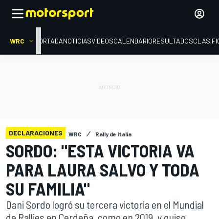
WRC
PORTADA
NOTICIAS
VIDEOS
CALENDARIO
RESULTADOS
CLASIFI
DECLARACIONES
WRC
Rally de Italia
SORDO: "ESTA VICTORIA VA
PARA LAURA SALVO Y TODA
SU FAMILIA"
Dani Sordo logró su tercera victoria en el Mundial
de Rallies en Cerdeña, como en 2019, y quiso