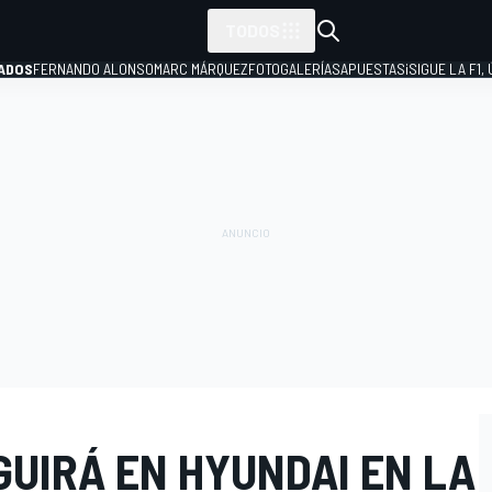
TODOS
ADOS
FERNANDO ALONSO
MARC MÁRQUEZ
FOTOGALERÍAS
APUESTAS
¡SIGUE LA F1,
P
GUIRÁ EN HYUNDAI EN LA