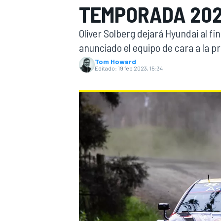
TEMPORADA 202
INDYCAR
WRC
Oliver Solberg dejará Hyundai al f
anunciado el equipo de cara a la 
Tom Howard
Editado:
19 feb 2023, 15:34
WEC
FÓRMULA E