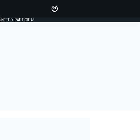
Haz que tu voz se escuche
comentando los artículos
 ÚNETE Y PARTICIPA!
INICIAR SESIÓN
EDICIÓN
ESPAÑA