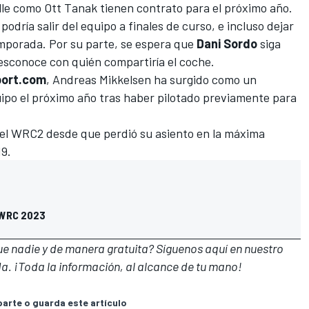
le
como
Ott Tanak
tienen contrato para el próximo año.
podría salir del equipo
a finales de curso, e incluso dejar
porada. Por su parte, se espera que
Dani Sordo
siga
esconoce con quién compartiría el coche.
port.com
,
Andreas Mikkelsen
ha surgido como un
uipo el próximo año tras haber pilotado previamente para
el WRC2 desde que perdió su asiento en la máxima
19.
 WRC 2023
que nadie y de manera gratuita? Síguenos
aquí en nuestro
a. ¡Toda la información, al alcance de tu mano!
rte o guarda este artículo