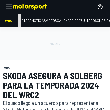
WRC
PORTADA
NOTICIAS
VIDEOS
CALENDARIO
RESULTADOS
CLASIFI
WRC
SKODA ASEGURA A SOLBERG
PARA LA TEMPORADA 2024
DEL WRC2
El sueco llegó a un acuerdo para representar a
Skoda Motorsport en la temporada 2024 del WRC