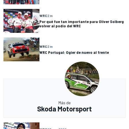
WRC
2 m
Por qué fue tan importante para Oliver Solberg
volver al podio del WRC
WRC
2 m
WRC Portugal: Ogier de nuevo al frente
Más de
Skoda Motorsport