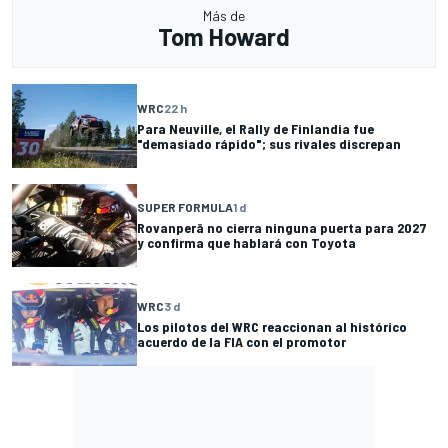
Más de
Tom Howard
WRC
22 h
Para Neuville, el Rally de Finlandia fue
"demasiado rápido"; sus rivales discrepan
SUPER FORMULA
1 d
Rovanperä no cierra ninguna puerta para 2027
y confirma que hablará con Toyota
WRC
3 d
Los pilotos del WRC reaccionan al histórico
acuerdo de la FIA con el promotor