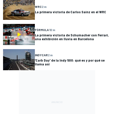
WRC
2 m
La primera victoria de Carlos Sainz en el WRC
FÓRMULA 1
2 m
La primera victoria de Schumacher con Ferrari,
una exhibición en lluvia en Barcelona
INDYCAR
2 m
'Carb Day' de la Indy 500: qué es y por qué se
llama así