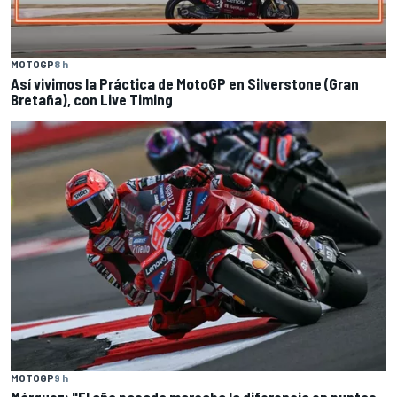
MOTOGP
8 h
Así vivimos la Práctica de MotoGP en Silverstone (Gran
Bretaña), con Live Timing
MOTOGP
9 h
Márquez: "El año pasado marcaba la diferencia en puntos