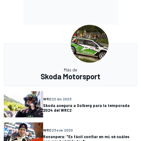
Más de
Skoda Motorsport
WRC
22 dic 2023
Skoda asegura a Solberg para la temporada
2024 del WRC2
WRC
23 ene 2020
Rovanpera: "Es fácil confiar en mí, sé cuáles