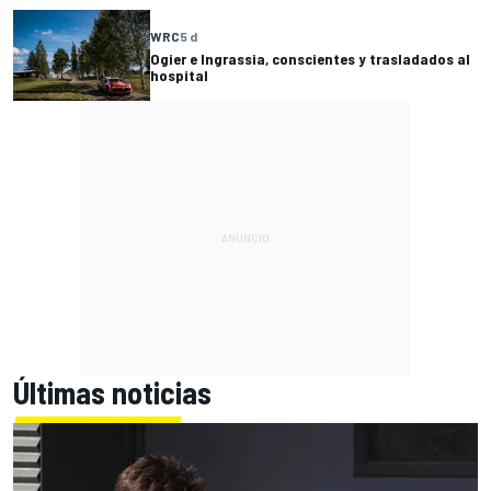
WRC
5 d
Ogier e Ingrassia, conscientes y trasladados al
hospital
Últimas noticias