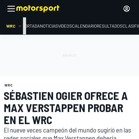
WRC
PORTADA
NOTICIAS
VIDEOS
CALENDARIO
RESULTADOS
CLASIFI
WRC
SÉBASTIEN OGIER OFRECE A
MAX VERSTAPPEN PROBAR
EN EL WRC
El nueve veces campeón del mundo sugirió en las
redes sociales que Max Verstappen debería