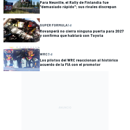
Para Neuville, el Rally de Finlandia fue
"demasiado rápido"; sus rivales discrepan
SUPER FORMULA
1 d
Rovanperä no cierra ninguna puerta para 2027
y confirma que hablará con Toyota
WRC
3 d
Los pilotos del WRC reaccionan al histórico
acuerdo de la FIA con el promotor