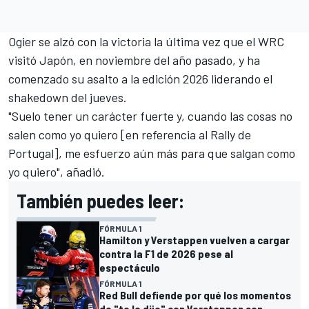
Ogier se alzó con la victoria la última vez que el WRC
visitó Japón
, en noviembre del año pasado, y ha
comenzado su asalto a la edición 2026 liderando el
shakedown del jueves.
"Suelo tener un carácter fuerte y, cuando las cosas no
salen como yo quiero [en referencia al Rally de
Portugal], me esfuerzo aún más para que salgan como
yo quiero", añadió.
También puedes leer:
FÓRMULA 1
Hamilton y Verstappen vuelven a cargar
contra la F1 de 2026 pese al
espectáculo
FÓRMULA 1
Red Bull defiende por qué los momentos
de "te lo dije" con Verstappen son