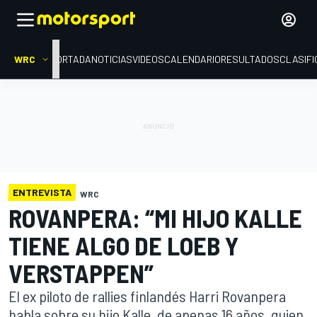
WRC
PORTADA
NOTICIAS
VIDEOS
CALENDARIO
RESULTADOS
CLASIFI
ENTREVISTA
WRC
ROVANPERA: “MI HIJO KALLE
TIENE ALGO DE LOEB Y
VERSTAPPEN”
El ex piloto de rallies finlandés Harri Rovanpera
habla sobre su hijo Kalle, de apenas 16 años, quien