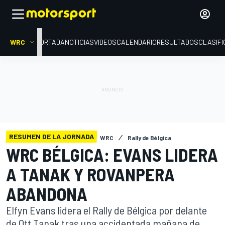
WRC
PORTADA
NOTICIAS
VIDEOS
CALENDARIO
RESULTADOS
CLASIFI
RESUMEN DE LA JORNADA
WRC
Rally de Bélgica
WRC BÉLGICA: EVANS LIDERA
A TANAK Y ROVANPERA
ABANDONA
Elfyn Evans lidera el Rally de Bélgica por delante
de Ott Tanak tras una accidentada mañana de