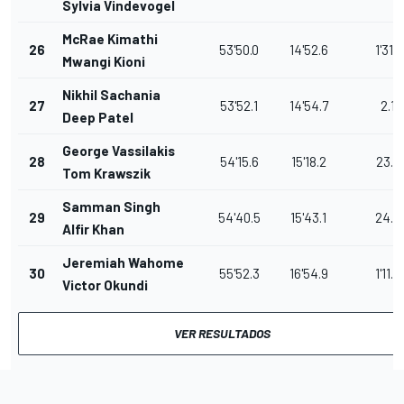
Sylvia Vindevogel
McRae Kimathi
26
53'50.0
14'52.6
1'31.1
Mwangi Kioni
Nikhil Sachania
27
53'52.1
14'54.7
2.1
Deep Patel
George Vassilakis
28
54'15.6
15'18.2
23.5
Tom Krawszik
Samman Singh
29
54'40.5
15'43.1
24.9
Alfir Khan
Jeremiah Wahome
30
55'52.3
16'54.9
1'11.8
Victor Okundi
VER RESULTADOS