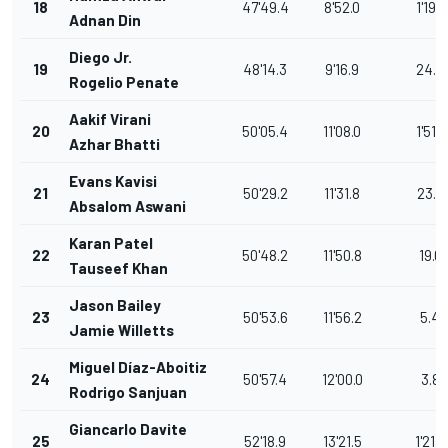
18
47'49.4
8'52.0
1'19.1
Adnan Din
Diego Jr.
19
48'14.3
9'16.9
24.9
Rogelio Penate
Aakif Virani
20
50'05.4
11'08.0
1'51.1
Azhar Bhatti
Evans Kavisi
21
50'29.2
11'31.8
23.8
Absalom Aswani
Karan Patel
22
50'48.2
11'50.8
19.0
Tauseef Khan
Jason Bailey
23
50'53.6
11'56.2
5.4
Jamie Willetts
Miguel Díaz-Aboitiz
24
50'57.4
12'00.0
3.8
Rodrigo Sanjuan
Giancarlo Davite
25
52'18.9
13'21.5
1'21.5