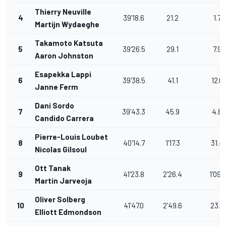
Thierry Neuville
4
39'18.6
21.2
1.7
Martijn Wydaeghe
Takamoto Katsuta
5
39'26.5
29.1
7.9
Aaron Johnston
Esapekka Lappi
6
39'38.5
41.1
12.0
Janne Ferm
Dani Sordo
7
39'43.3
45.9
4.8
Candido Carrera
Pierre-Louis Loubet
8
40'14.7
1'17.3
31.4
Nicolas Gilsoul
Ott Tanak
9
41'23.8
2'26.4
1'09.1
Martin Jarveoja
Oliver Solberg
10
41'47.0
2'49.6
23.2
Elliott Edmondson