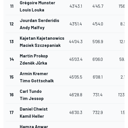
Grégoire Munster
11
43'43.1
4'45.7
1'56.1
Louis Louka
Jourdan Serderidis
12
43'51.4
4'54.0
8.3
Andy Malfoy
Kajetan Kajetanowics
13
44'04.3
5'06.9
12.9
Maciek Szczepaniak
Martin Prokop
14
45'03.4
6'06.0
59.1
Zdeněk Jůrka
Armin Kremer
15
45'05.5
6'08.1
2.1
Timo Gottschalk
Carl Tundo
16
46'28.8
7'31.4
1'23.3
Tim Jessop
Daniel Chwist
17
46'30.3
7'32.9
1.5
Kamil Heller
Hamza Anwar