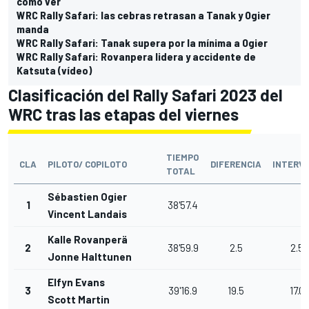
cómo ver
WRC Rally Safari: las cebras retrasan a Tanak y Ogier
manda
WRC Rally Safari: Tanak supera por la mínima a Ogier
WRC Rally Safari: Rovanpera lidera y accidente de
Katsuta (vídeo)
Clasificación del Rally Safari 2023 del
WRC tras las etapas del viernes
TIEMPO
CLA
PILOTO/ COPILOTO
DIFERENCIA
INTERV
TOTAL
Sébastien Ogier
1
38'57.4
Vincent Landais
Kalle Rovanperä
2
38'59.9
2.5
2.5
Jonne Halttunen
Elfyn Evans
3
39'16.9
19.5
17.0
Scott Martin