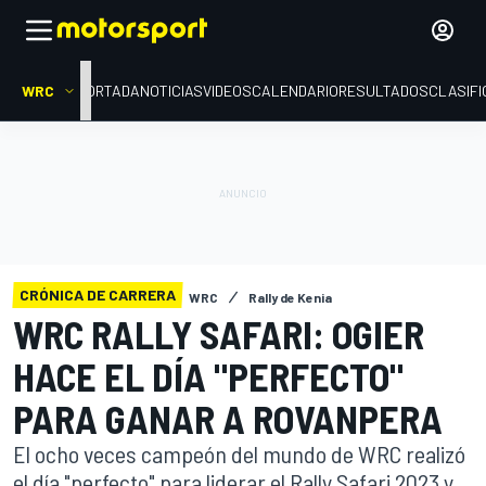
WRC
PORTADA
NOTICIAS
VIDEOS
CALENDARIO
RESULTADOS
CLASIFI
CRÓNICA DE CARRERA
WRC
Rally de Kenia
WRC RALLY SAFARI: OGIER
HACE EL DÍA "PERFECTO"
PARA GANAR A ROVANPERA
El ocho veces campeón del mundo de WRC realizó
el día "perfecto" para liderar el Rally Safari 2023 y