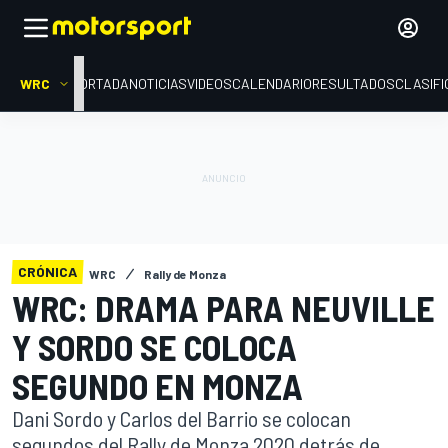
WRC
PORTADA
NOTICIAS
VIDEOS
CALENDARIO
RESULTADOS
CLASIFI
CRÓNICA
WRC
Rally de Monza
WRC: DRAMA PARA NEUVILLE
Y SORDO SE COLOCA
SEGUNDO EN MONZA
Dani Sordo y Carlos del Barrio se colocan
segundos del Rally de Monza 2020 detrás de