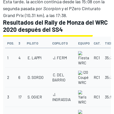
Esta tarde, la acción continúa desde las 15:08 con la
segunda pasada por
Scorpion
y el PZero Cinturato
Grand Prix (10,31 km), a las 17:38.
Resultados del Rally de Monza del WRC
2020 después del SS4
POS.
3
PILOTO
COPILOTO
EQUIPO
CAT.
TIEM
1
4
E. LAPPI
J. FERM
RC1
35:30
Fiesta
WRC
i20
C. DEL
2
6
D. SORDO
RC1
35:34
Coupé
BARRIO
WRC
J.
3
17
S. OGIER
RC1
35:51
Yaris
INGRASSIA
WRC