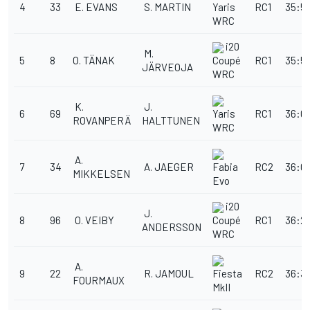
4
33
E. EVANS
S. MARTIN
RC1
35:54
Yaris
WRC
i20
M.
5
8
O. TÄNAK
RC1
35:5
Coupé
JÄRVEOJA
WRC
K.
J.
6
69
RC1
36:02
Yaris
ROVANPERÄ
HALTTUNEN
WRC
A.
7
34
A. JAEGER
RC2
36:05
Fabia
MIKKELSEN
Evo
i20
J.
8
96
O. VEIBY
RC1
36:26
Coupé
ANDERSSON
WRC
A.
9
22
R. JAMOUL
RC2
36:35
Fiesta
FOURMAUX
MkII