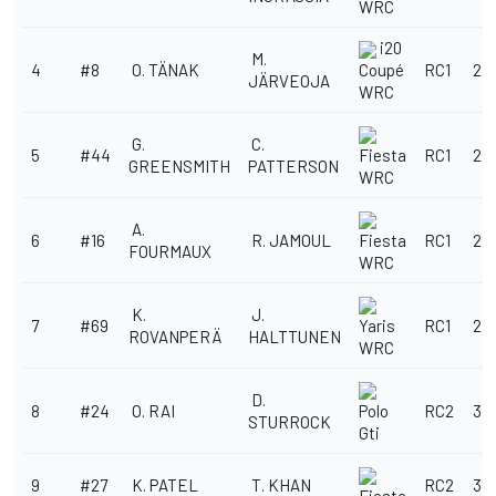
WRC
i20
M.
4
#8
O. TÄNAK
RC1
2:4
Coupé
JÄRVEOJA
WRC
G.
C.
5
#44
RC1
2:
Fiesta
GREENSMITH
PATTERSON
WRC
A.
6
#16
R. JAMOUL
RC1
2:4
Fiesta
FOURMAUX
WRC
K.
J.
7
#69
RC1
2:5
Yaris
ROVANPERÄ
HALTTUNEN
WRC
D.
8
#24
O. RAI
RC2
3:1
Polo
STURROCK
Gti
9
#27
K. PATEL
T. KHAN
RC2
3:1