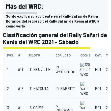
Más del WRC:
Sordo explica su accidente en el Rally Safari de Kenia
Horarios del regreso del Rally Safari de Kenia al WRC y
cómo verlo
Clasificación general del Rally Safari de
Kenia del WRC 2021 - Sábado
POS.
#
PILOTO
COPILOTO
COCHE
CAT.
TI
i20
M.
1
#11
T. NEUVILLE
RC1
2:
Coupé
WYDAEGHE
WRC
2
#18
T. KATSUTA
D. BARRITT
RC1
2:4
Yaris
WRC
J.
3
#1
S. OGIER
RC1
2:4
Yaris
INGRASSIA