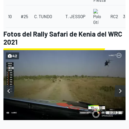
Fiesta
10
#25
C. TUNDO
T. JESSOP
RC2
3:1
Polo
Gti
Fotos del Rally Safari de Kenia del WRC
2021
42