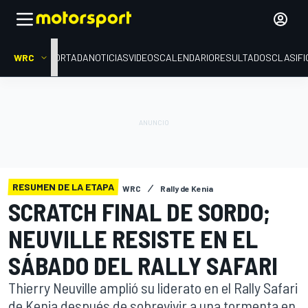
WRC
PORTADA
NOTICIAS
VIDEOS
CALENDARIO
RESULTADOS
CLASIFI
RESUMEN DE LA ETAPA
WRC
Rally de Kenia
SCRATCH FINAL DE SORDO;
NEUVILLE RESISTE EN EL
SÁBADO DEL RALLY SAFARI
Thierry Neuville amplió su liderato en el Rally Safari
de Kenia después de sobrevivir a una tormenta en