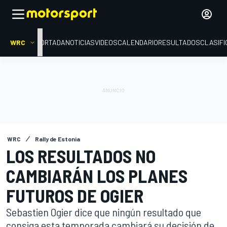
WRC
PORTADA
NOTICIAS
VIDEOS
CALENDARIO
RESULTADOS
CLASIFI
WRC
Rally de Estonia
LOS RESULTADOS NO
CAMBIARÁN LOS PLANES
FUTUROS DE OGIER
Sebastien Ogier dice que ningún resultado que
consiga esta temporada cambiará su decisión de