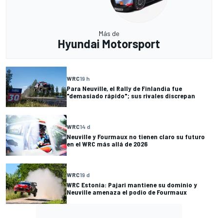
Más de
Hyundai Motorsport
WRC
19 h
Para Neuville, el Rally de Finlandia fue
"demasiado rápido"; sus rivales discrepan
WRC
14 d
Neuville y Fourmaux no tienen claro su futuro
en el WRC más allá de 2026
WRC
19 d
WRC Estonia: Pajari mantiene su dominio y
Neuville amenaza el podio de Fourmaux