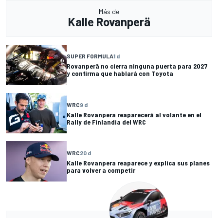
Más de
Kalle Rovanperä
SUPER FORMULA
1 d
Rovanperä no cierra ninguna puerta para 2027
y confirma que hablará con Toyota
WRC
9 d
Kalle Rovanpera reaparecerá al volante en el
Rally de Finlandia del WRC
WRC
20 d
Kalle Rovanpera reaparece y explica sus planes
para volver a competir