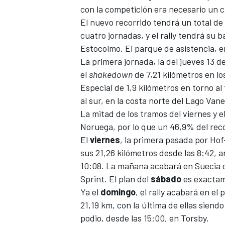
con la competición era necesario un 
El nuevo recorrido tendrá un total d
cuatro jornadas, y el rally tendrá su b
Estocolmo. El parque de asistencia, e
La primera jornada, la del jueves 13 d
el
shakedown
de 7,21 kilómetros en lo
Especial de 1,9 kilómetros en torno al 
al sur, en la costa norte del Lago Vane
La mitad de los tramos del viernes y 
Noruega, por lo que un 46,9% del reco
El
viernes
, la primera pasada por Ho
sus 21,26 kilómetros desde las 8:42, a
10:08. La mañana acabará en Suecia c
Sprint. El plan del
sábado
es exactam
Ya el
domingo
, el rally acabará en e
21,19 km, con la última de ellas siend
podio, desde las 15:00, en Torsby.