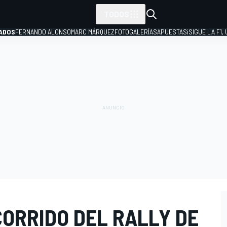
TODOS
ADOS
FERNANDO ALONSO
MARC MÁRQUEZ
FOTOGALERÍAS
APUESTAS
¡SIGUE LA F1,
P
CORRIDO DEL RALLY DE