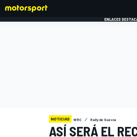
ENLACES DESTAC
FÓRMULA 1
MOTOG
NOTICIAS
WRC
Rally de Suecia
ASÍ SERÁ EL RE