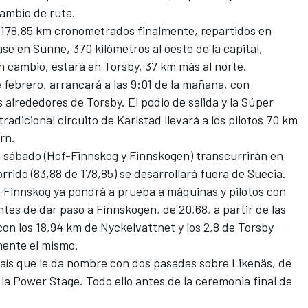
cambio de ruta.
e 178,85 km cronometrados finalmente, repartidos en
ase en Sunne, 370 kilómetros al oeste de la capital,
n cambio, estará en Torsby, 37 km más al norte.
e febrero, arrancará a las 9:01 de la mañana, con
s alrededores de Torsby. El podio de salida y la Súper
tradicional circuito de Karlstad llevará a los pilotos 70 km
rn.
el sábado (Hof-Finnskog y Finnskogen) transcurrirán en
rrido (83,88 de 178,85) se desarrollará fuera de Suecia.
f-Finnskog ya pondrá a prueba a máquinas y pilotos con
ntes de dar paso a Finnskogen, de 20,68, a partir de las
on los 18,94 km de Nyckelvattnet y los 2,8 de Torsby
ente el mismo.
l país que le da nombre con dos pasadas sobre Likenäs, de
o la Power Stage. Todo ello antes de la ceremonia final de