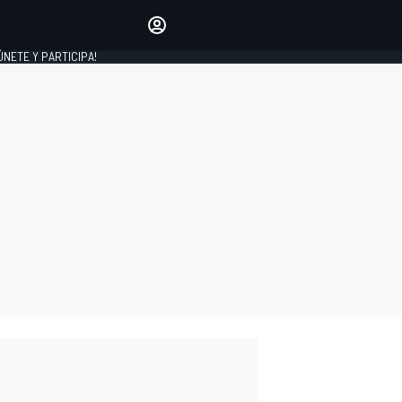
Haz que tu voz se escuche
comentando los artículos
 ÚNETE Y PARTICIPA!
INICIAR SESIÓN
EDICIÓN
ESPAÑA