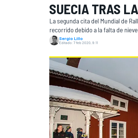
SUECIA TRAS LA
INDYCAR
WRC
La segunda cita del Mundial de Ral
recorrido debido a la falta de niev
Sergio Lillo
Editado:
7 feb 2020, 9:11
WEC
FÓRMULA E