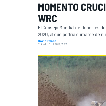
MOMENTO CRUCI
INDYCAR
WRC
WRC
El Consejo Mundial de Deportes de
2020, al que podría sumarse de nuev
David Evans
Editado:
3 jul 2019, 7:27
WEC
FÓRMULA E