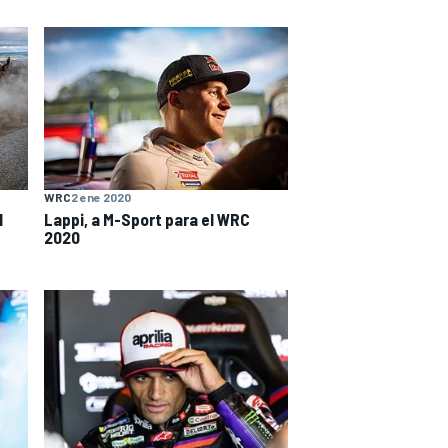
WRC
2 ene 2020
l
Lappi, a M-Sport para el WRC
2020