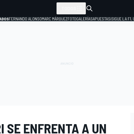
TODOS
ADOS
FERNANDO ALONSO
MARC MÁRQUEZ
FOTOGALERÍAS
APUESTAS
¡SIGUE LA F1,
P
I SE ENFRENTA A UN