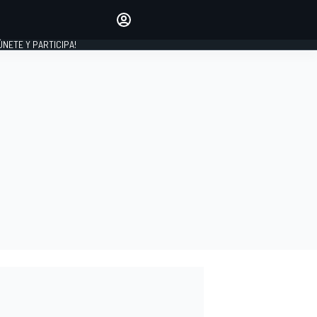
Haz que tu voz se escuche
comentando los artículos
 ÚNETE Y PARTICIPA!
INICIAR SESIÓN
EDICIÓN
ESPAÑA