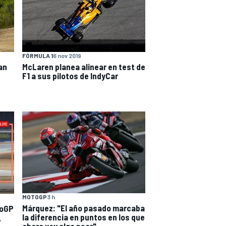
FÓRMULA 1
6 nov 2019
an
McLaren planea alinear en test de
F1 a sus pilotos de IndyCar
MOTOGP
3 h
Márquez: "El año pasado marcaba
toGP
la diferencia en puntos en los que
,
ahora voy algo peor"