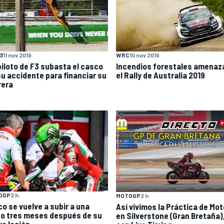
F3
11 nov 2019
WRC
10 nov 2019
piloto de F3 subasta el casco
Incendios forestales amenaz
su accidente para financiar su
el Rally de Australia 2019
rera
OGP
2 h
MOTOGP
2 h
co se vuelve a subir a una
Así vivimos la Práctica de Mo
o tres meses después de su
en Silverstone (Gran Bretaña)
ve lesión