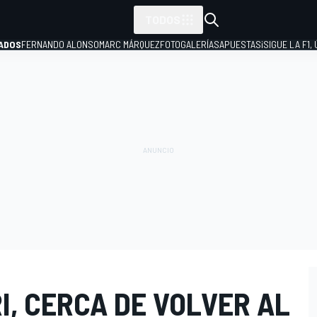
TODOS
ADOS
FERNANDO ALONSO
MARC MÁRQUEZ
FOTOGALERÍAS
APUESTAS
¡SIGUE LA F1,
P
I, CERCA DE VOLVER AL