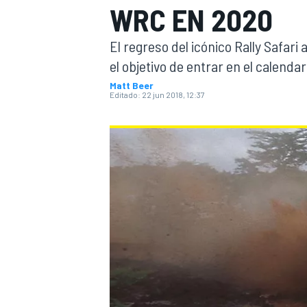
WRC EN 2020
INDYCAR
WRC
El regreso del icónico Rally Safa
el objetivo de entrar en el calenda
Matt Beer
Editado:
22 jun 2018, 12:37
WEC
FÓRMULA E