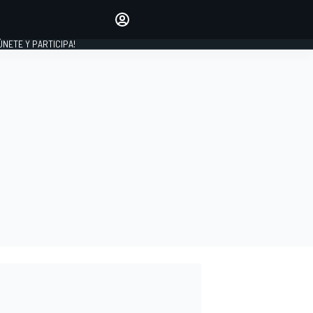
Haz que tu voz se escuche
comentando los artículos
 ÚNETE Y PARTICIPA!
INICIAR SESIÓN
EDICIÓN
ESPAÑA