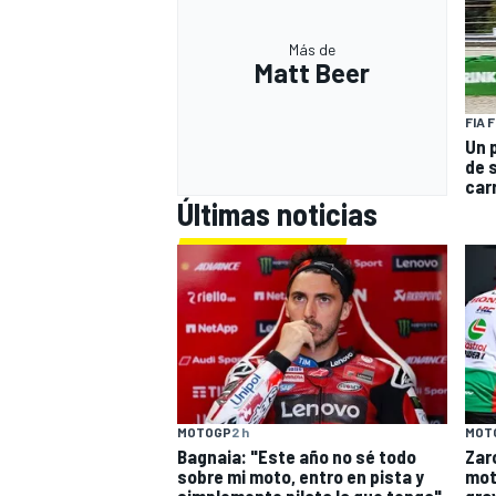
Más de
Matt Beer
FIA 
Un 
de 
car
Últimas noticias
MOTOGP
2 h
MOT
Bagnaia: "Este año no sé todo
Zar
sobre mi moto, entro en pista y
mot
simplemente piloto lo que tengo"
gra