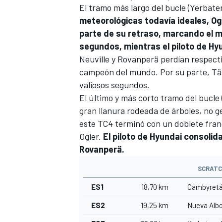
El tramo más largo del bucle (Yerbater
meteorológicas todavía ideales, O
parte de su retraso, marcando el m
segundos, mientras el piloto de Hyun
Neuville y Rovanperä perdían respect
campeón del mundo. Por su parte, Tä
valiosos segundos.
El último y más corto tramo del bucle
gran llanura rodeada de árboles, no g
este TC4 terminó con un doblete fran
Ogier.
El piloto de Hyundai consolid
Rovanperä.
SCRATC
ES1
18,70 km
Cambyretá
ES2
19,25 km
Nueva Albo