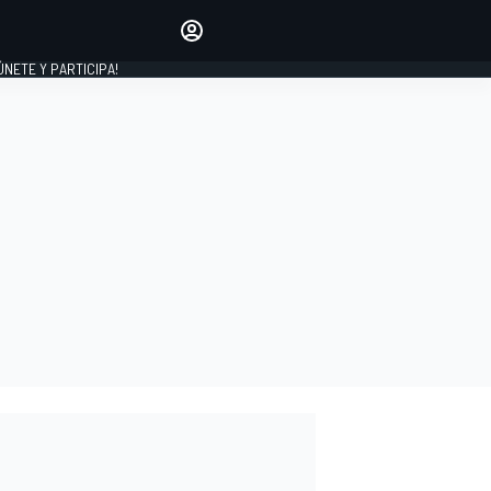
Haz que tu voz se escuche
comentando los artículos
 ÚNETE Y PARTICIPA!
INICIAR SESIÓN
EDICIÓN
ESPAÑA