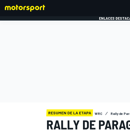
ENLACES DESTAC
FÓRMULA 1
MOTOG
RESUMEN DE LA ETAPA
WRC
Rally de Pa
RALLY DE PARA