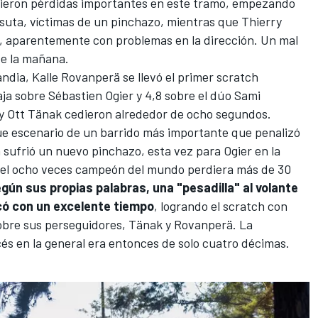
rieron pérdidas importantes en este tramo, empezando
suta
, víctimas de un pinchazo, mientras que
Thierry
 aparentemente con problemas en la dirección. Un mal
de la mañana.
landia,
Kalle Rovanperä
se llevó el primer scratch
aja sobre
Sébastien Ogier
y 4,8 sobre el dúo
Sami
y Ott Tänak cedieron alrededor de ocho segundos.
fue escenario de un barrido más importante que penalizó
a sufrió un nuevo pinchazo, esta vez para Ogier en la
 el ocho veces campeón del mundo perdiera más de 30
según sus propias palabras, una "pesadilla" al volante
ó con un excelente tiempo
, logrando el scratch con
obre sus perseguidores, Tänak y Rovanperä. La
ncés en la general era entonces de solo cuatro décimas.