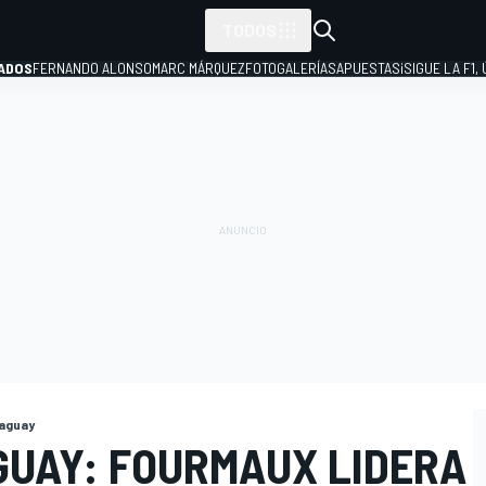
TODOS
ADOS
FERNANDO ALONSO
MARC MÁRQUEZ
FOTOGALERÍAS
APUESTAS
¡SIGUE LA F1,
P
raguay
GUAY: FOURMAUX LIDERA