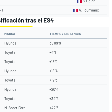
1
S. Ogier
 1
A. Fourmaux
ificación tras el ES4
MARCA
TIEMPO / DISTANCIA
Hyundai
38'09"9
Toyota
+4"1
Toyota
+18"0
Hyundai
+18"4
Toyota
+19"3
Hyundai
+20"4
Toyota
+34"4
M-Sport
Ford
+42"5