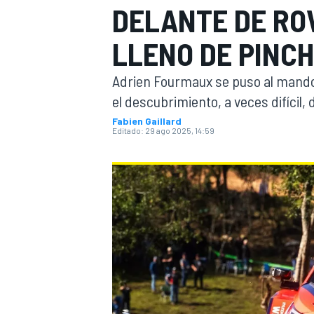
DELANTE DE ROV
INDYCAR
WRC
LLENO DE PINC
Adrien Fourmaux se puso al mando
el descubrimiento, a veces difícil
Fabien Gaillard
Editado:
29 ago 2025, 14:59
WEC
FÓRMULA E