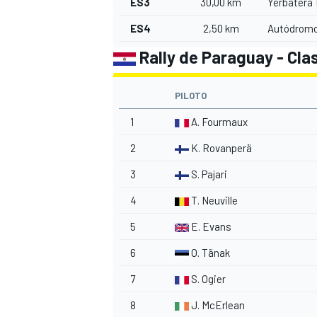
ES3
30,00 km
Yerbatera 
ES4
2,50 km
Autódromo
Rally de Paraguay - Clas
PILOTO
1
A. Fourmaux
2
K. Rovanperä
3
S. Pajari
4
T. Neuville
5
E. Evans
6
O. Tänak
7
S. Ogier
8
J. McErlean