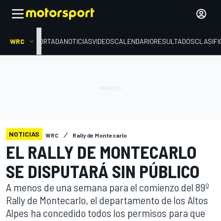
WRC
PORTADA
NOTICIAS
VIDEOS
CALENDARIO
RESULTADOS
CLASIFI
NOTICIAS
WRC
Rally de Montecarlo
EL RALLY DE MONTECARLO
SE DISPUTARÁ SIN PÚBLICO
A menos de una semana para el comienzo del 89º
Rally de Montecarlo, el departamento de los Altos
Alpes ha concedido todos los permisos para que