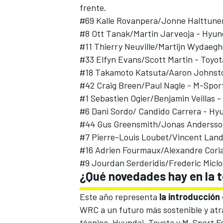
frente.
#69 Kalle Rovanpera/
Jonne Halttune
#8
Ott Tanak
/
Martin Jarveoja
-
Hyun
#11 Thierry Neuville/
Martijn Wydaegh
#33 Elfyn Evans/
Scott Martin
- Toyot
#18
Takamoto Katsuta
/
Aaron Johnst
#42 Craig Breen/Paul Nagle - M-Spor
#1 Sebastien Ogier/Benjamin Veillas -
#6 Dani Sordo/ Candido Carrera - Hyu
#44
Gus Greensmith
/Jonas Andersson
#7 Pierre-Louis Loubet/
Vincent Land
#16 Adrien Fourmaux/Alexandre Coria
#9
Jourdan Serderidis
/Frederic Micl
¿Qué novedades hay en la
Este año representa
la introducción
WRC a un futuro más sostenible y atr
técnica,
Hyundai, Toyota y M-Sport Fo