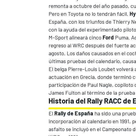
remonta a octubre del año pasado, cua
Pero en Toyota no lo tendrán fácil.
Hy
España, con los triunfos de
Thierry Ne
con la ayuda del experimentado piloto
M-Sport
alineará cinco
Ford
Puma.
A
regreso al WRC después del fuerte acc
agosto. Los daños causados en el coch
últimas pruebas del calendario, caus
El belga
Pierre-Louis Loubet
volverá 
actuación en Grecia, donde terminó cu
participación de
Paul Nagle
, copiloto
James Fulton al término de la prueba
Historia del Rally RACC de
El
Rally de España
ha sido una prueb
incorporación al calendario en 1991, 
asfalto se incluyó en el Campeonato d