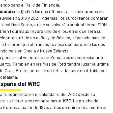
ndo ganó el Rally de Finlandia.
undai
se adjudicó los dos últimos rallies celebrados en
uville
en 2019 y 2021. Además, los surcoreanos contarán
 local
Dani Sordo
, quien se volverá a subir al tercer i20N.
drien Fourmaux
llevará uno de ellos, en el que será su
idente sufrido en el Rally de Bélgica, el pasado mes de
e hicieron que el francés tuviese que perderse las dos
ando baja en Grecia y Nueva Zelanda.
a ponerse al volante de un Puma tras su impresionante
arto. También en las filas de Ford tendrá lugar la última
 de
Craig Breen
, antes de su retirada; será sustituido por
 catalana.
 España del WRC
a fundamental en el calendario del WRC desde su
pero su historia se remonta hasta 1957. La prueba de
e Europa a partir de 1975, antes de unirse finalmente al