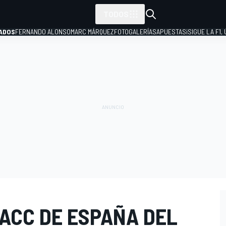
TODOS
ADOS
FERNANDO ALONSO
MARC MÁRQUEZ
FOTOGALERÍAS
APUESTAS
¡SIGUE LA F1,
P
RACC DE ESPAÑA DEL