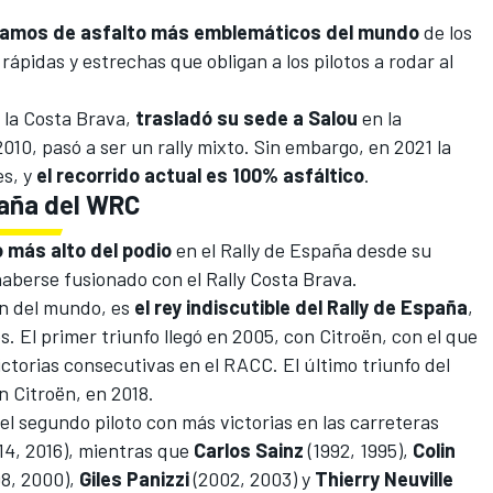
tramos de asfalto más emblemáticos del mundo
de los
 rápidas y estrechas que obligan a los pilotos a rodar al
 la Costa Brava,
trasladó su sede a Salou
en la
10, pasó a ser un rally mixto. Sin embargo, en 2021 la
s, y
el recorrido actual es 100% asfáltico
.
paña del WRC
o más alto del podio
en el Rally de España desde su
aberse fusionado con el Rally Costa Brava.
n del mundo, es
el rey indiscutible del Rally de España
,
 El primer triunfo llegó en 2005, con Citroën, con el que
ictorias consecutivas en el RACC. El último triunfo del
n Citroën, en 2018.
 el segundo piloto con más victorias en las carreteras
014, 2016), mientras que
Carlos Sainz
(1992, 1995),
Colin
8, 2000),
Giles Panizzi
(2002, 2003) y
Thierry Neuville