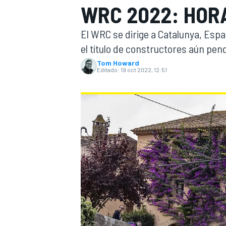
WRC 2022: HOR
INDYCAR
WRC
El WRC se dirige a Catalunya, Esp
el título de constructores aún pend
Tom Howard
Editado:
19 oct 2022, 12:51
WEC
FÓRMULA E