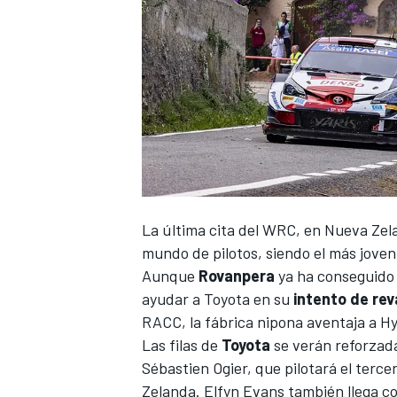
La última cita del
WRC
, en
Nueva Zel
mundo de pilotos
, siendo el más jove
Aunque
Rovanpera
ya ha conseguido 
ayudar a Toyota en su
intento de reva
RACC, la fábrica nipona aventaja a H
Las filas de
Toyota
se verán reforzad
Sébastien Ogier
, que pilotará el ter
Zelanda.
Elfyn Evans
también llega co