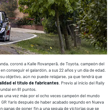
anda
, coronó a
Kalle Rovanperä
, de Toyota,
campeón del
n en conseguir el galardón, a sus 22 años y un día de edad.
su objetivo, aún no puede relajarse, ya que tendrá que
lidad el título de fabricantes
. Previo al inicio del Rally
yundai en 81 puntos.
as una vez más por el ocho veces campeón del mundo
cer GR Yaris después de haber acabado segundo en Nueva
n ganas de poner fin a una sequía de victorias que se