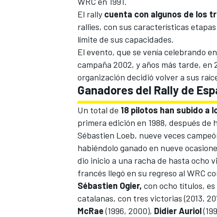
WRC en 1991.
El rally
cuenta con algunos de los 
rallies, con sus características etapas
límite de sus capacidades.
El evento, que se venía celebrando en
campaña 2002, y años más tarde, en 20
organización decidió volver a sus raíce
Ganadores del Rally de Es
Un total de
18 pilotos han subido a l
primera edición en 1988, después de h
MÁS CATEGORÍAS
Sébastien Loeb
, nueve veces campeó
habiéndolo ganado en nueve ocasiones.
dio inicio a una racha de hasta ocho v
francés llegó en su regreso al WRC co
Sébastien Ogier,
con ocho títulos, es
catalanas, con tres victorias (2013, 2
McRae
(1996, 2000),
Didier Auriol
(199