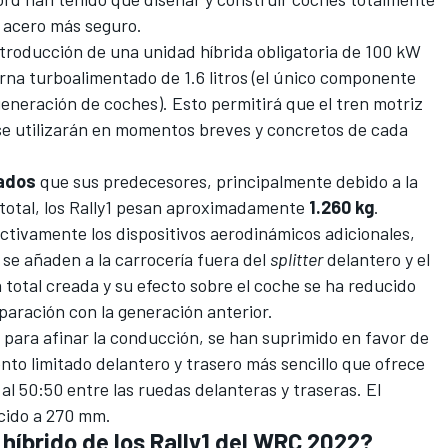
 acero más seguro.
ntroducción de una unidad híbrida obligatoria
de 100 kW
rna turboalimentado de 1.6 litros (el único componente
generación de coches). Esto permitirá que el tren motriz
e utilizarán en momentos breves y concretos de cada
ados
que sus predecesores, principalmente debido a la
 total, los Rally1 pesan aproximadamente
1.260 kg
.
ctivamente los dispositivos aerodinámicos adicionales,
 se añaden a la carrocería fuera del
splitter
delantero y el
 total creada y su efecto sobre el coche se ha reducido
ración con la generación anterior.
s para afinar la conducción, se han suprimido en favor de
nto limitado delantero y trasero más sencillo que ofrece
 al 50:50 entre las ruedas delanteras y traseras. El
ucido a 270 mm.
híbrido de los Rally1 del WRC 2022?