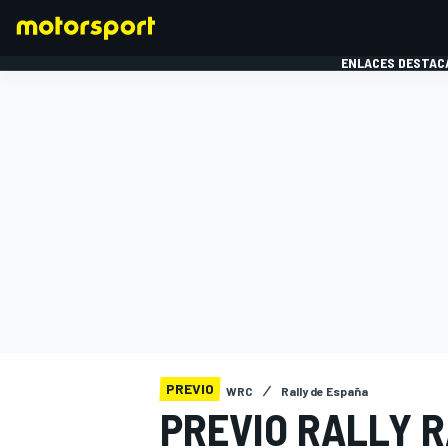
ENLACES DESTAC
FÓRMULA 1
MOTOG
PREVIO
WRC
Rally de España
PREVIO RALLY 