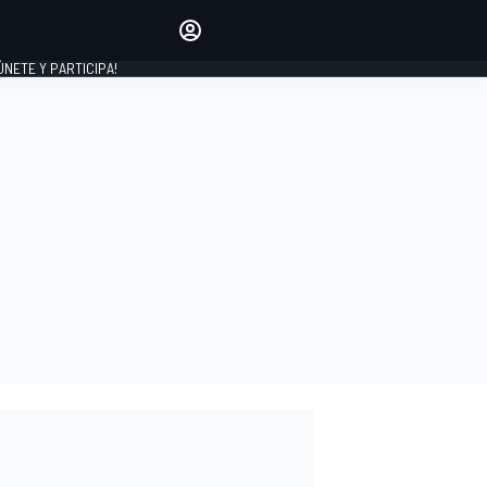
Haz que tu voz se escuche
comentando los artículos
 ÚNETE Y PARTICIPA!
INICIAR SESIÓN
EDICIÓN
ESPAÑA