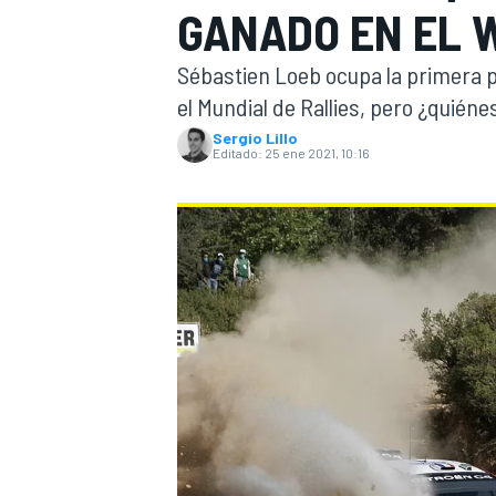
GANADO EN EL 
INDYCAR
WRC
Sébastien Loeb ocupa la primera po
el Mundial de Rallies, pero ¿quiéne
Sergio Lillo
Editado:
25 ene 2021, 10:16
WEC
FÓRMULA E