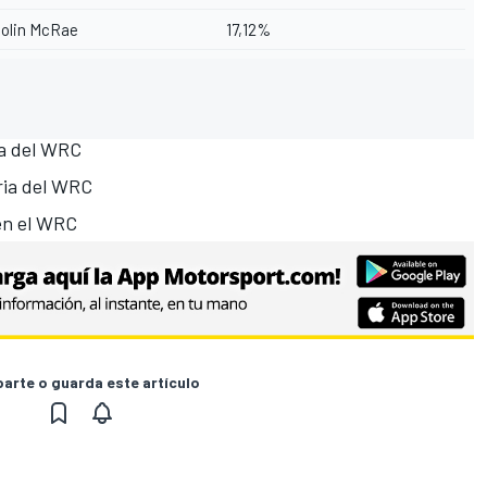
olin McRae
17,12%
ria del WRC
oria del WRC
 en el WRC
rte o guarda este artículo