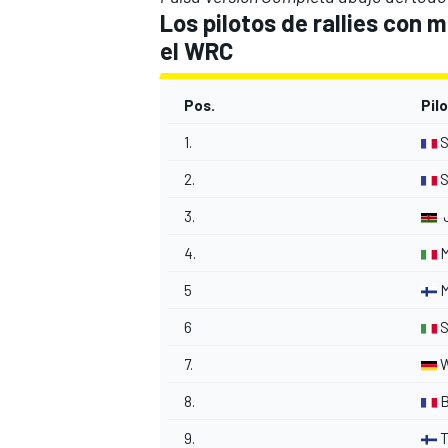
Los pilotos de rallies con m
el WRC
Pos.
Pil
1.
S
2.
S
3.
J
4.
M
5
M
6
S
7.
W
8.
B
9.
T