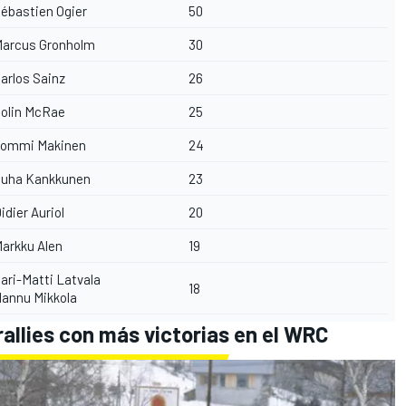
ébastien Ogier
50
arcus Gronholm
30
arlos Sainz
26
olin McRae
25
ommi Makinen
24
uha Kankkunen
23
idier Auriol
20
arkku Alen
19
ari-Matti Latvala
18
annu Mikkola
 rallies con más victorias en el WRC