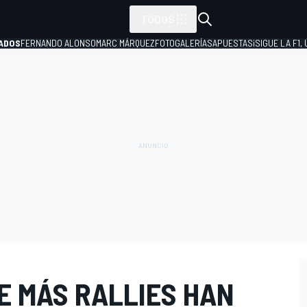
TODOS
ADOS
FERNANDO ALONSO
MARC MÁRQUEZ
FOTOGALERÍAS
APUESTAS
¡SIGUE LA F1,
P
E MÁS RALLIES HAN