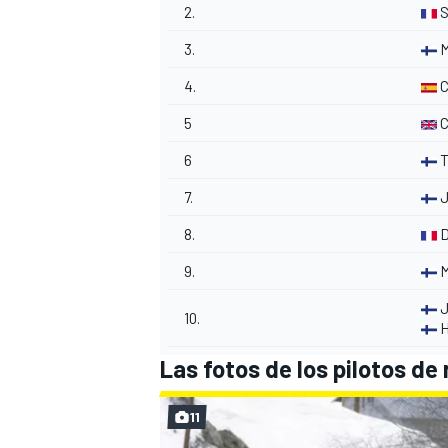
2.
S
3.
M
4.
C
5
C
6
T
7.
J
8.
D
MÁS CATEGORÍAS
9.
M
J
10.
H
Las fotos de los pilotos de
11