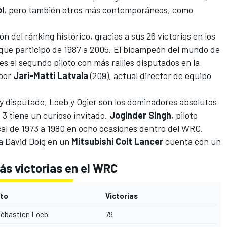
ol
, pero también otros más contemporáneos, como
ón del ránking histórico, gracias a sus 26 victorias en los
os que participó de 1987 a 2005. El bicampeón del mundo de
es el segundo piloto con más rallies disputados en la
 por
Jari-Matti Latvala
(209),
actual director de equipo
lly disputado, Loeb y Ogier son los dominadores absolutos
 3 tiene un curioso invitado.
Joginder
Singh
, piloto
ocal de 1973 a 1980 en ocho ocasiones dentro del WRC.
 a David Doig en un
Mitsubishi
Colt
Lancer
cuenta con un
más victorias en el WRC
oto
Victorias
ébastien Loeb
79