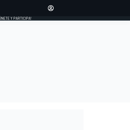
Haz que tu voz se escuche
comentando los artículos
 ÚNETE Y PARTICIPA!
INICIAR SESIÓN
EDICIÓN
ESPAÑA