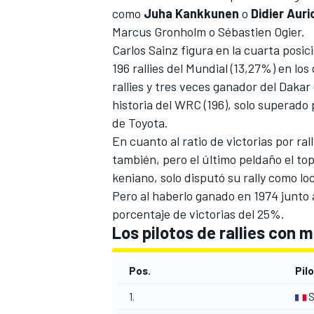
como
Juha
Kankkunen
o
Didier
Auri
Marcus Gronholm o
Sébastien Ogier
.
Carlos Sainz
figura en la cuarta posici
196 rallies del Mundial (13,27%) en l
rallies y tres veces ganador del
Dakar
historia del WRC (196), solo superado
de Toyota.
En cuanto al ratio de victorias por ra
también, pero el último peldaño el top
keniano, solo disputó su rally como l
Pero al haberlo ganado en 1974 junto
porcentaje de victorias del 25%.
Los pilotos de rallies con 
Pos.
Pil
1.
S