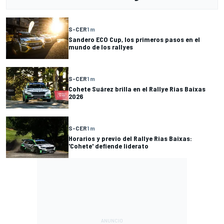
S-CER
1 m
Sandero ECO Cup, los primeros pasos en el
mundo de los rallyes
S-CER
1 m
Cohete Suárez brilla en el Rallye Rias Baixas
2026
S-CER
1 m
Horarios y previo del Rallye Rias Baixas:
'Cohete' defiende liderato