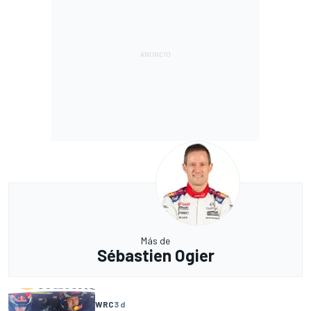
Más de
Sébastien Ogier
WRC
3 d