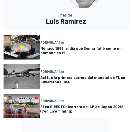
Más de
Luis Ramírez
FÓRMULA 1
2 m
Mónaco 1988: el día que Senna falló como un
humano en F1
FÓRMULA 1
2 m
Así fue la primera carrera del mundial de F1, en
Silverstone 1950
FÓRMULA 1
4 m
F1 en DIRECTO: ¡carrera del GP de Japón 2026!
(Con Live Timing)