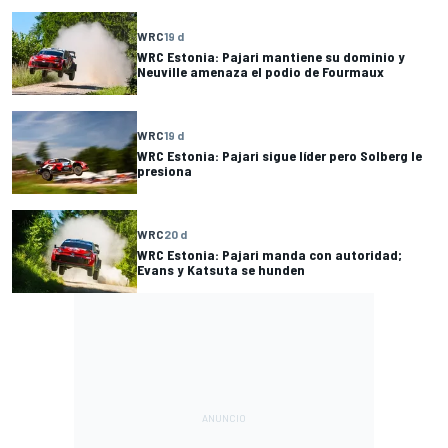
WRC
19 d
WRC Estonia: Pajari mantiene su dominio y
Neuville amenaza el podio de Fourmaux
WRC
19 d
WRC Estonia: Pajari sigue líder pero Solberg le
presiona
WRC
20 d
WRC Estonia: Pajari manda con autoridad;
Evans y Katsuta se hunden