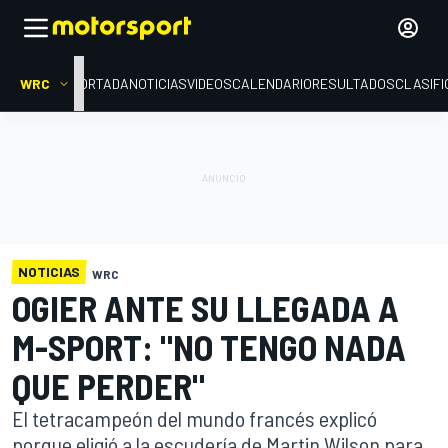
WRC
PORTADA
NOTICIAS
VIDEOS
CALENDARIO
RESULTADOS
CLASIFI
NOTICIAS
WRC
OGIER ANTE SU LLEGADA A
M-SPORT: "NO TENGO NADA
QUE PERDER"
El tetracampeón del mundo francés explicó
porque eligió a la escudería de Martin Wilson para