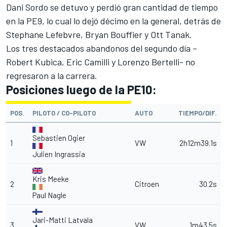
Dani Sordo se detuvo y perdió gran cantidad de tiempo
en la PE9, lo cual lo dejó décimo en la general, detrás de
Stephane Lefebvre, Bryan Bouffier y Ott Tanak.
Los tres destacados abandonos del segundo día –
Robert Kubica, Eric Camilli y Lorenzo Bertelli- no
regresaron a la carrera.
Posiciones luego de la PE10:
POS.
PILOTO / CO-PILOTO
AUTO
TIEMPO/DIF.
Sebastien Ogier
1
VW
2h12m39.1s
Julien Ingrassia
Kris Meeke
2
Citroen
30.2s
Paul Nagle
Jari-Matti Latvala
3
VW
1m43.5s