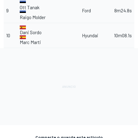
Ott Tanak
9
Ford
8m24.8s
Raigo Molder
Dani Sordo
10
Hyundai
10m08.1s
Marc Marti
Comparte o guarda este artículo