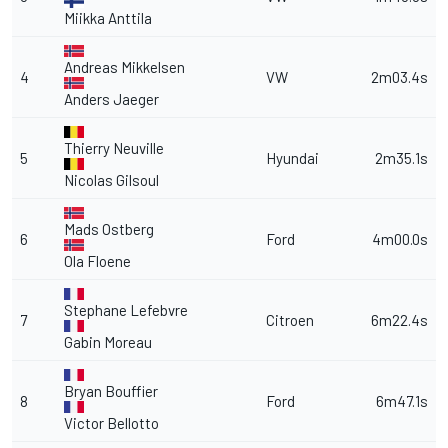
Miikka Anttila
Andreas Mikkelsen
4
VW
2m03.4s
Anders Jaeger
Thierry Neuville
5
Hyundai
2m35.1s
Nicolas Gilsoul
Mads Ostberg
6
Ford
4m00.0s
Ola Floene
Stephane Lefebvre
7
Citroen
6m22.4s
Gabin Moreau
Bryan Bouffier
8
Ford
6m47.1s
Victor Bellotto