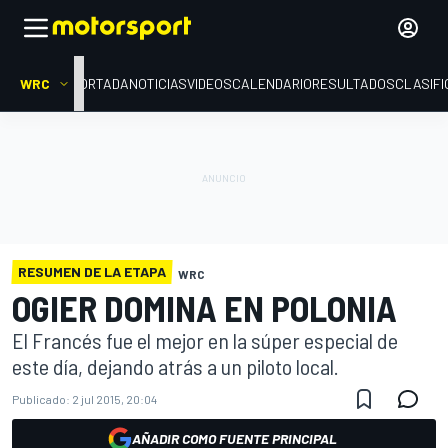
WRC
PORTADA
NOTICIAS
VIDEOS
CALENDARIO
RESULTADOS
CLASIFI
RESUMEN DE LA ETAPA
WRC
OGIER DOMINA EN POLONIA
El Francés fue el mejor en la súper especial de
este día, dejando atrás a un piloto local.
Publicado:
2 jul 2015, 20:04
AÑADIR COMO FUENTE PRINCIPAL