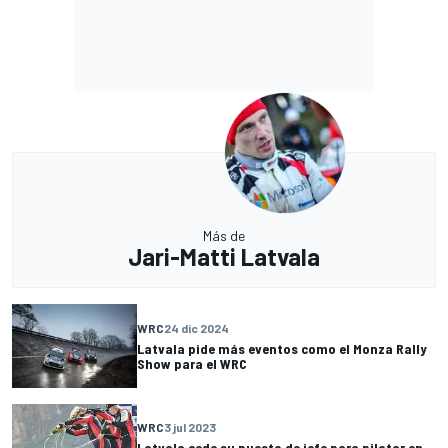
Más de
Jari-Matti Latvala
WRC
24 dic 2024
Latvala pide más eventos como el Monza Rally
Show para el WRC
WRC
3 jul 2023
Latvala cede su puesto de jefe para pilotar en