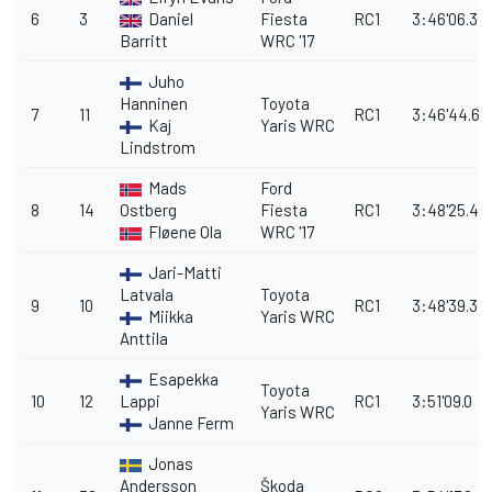
6
3
Daniel
Fiesta
RC1
3:46'06.3
Barritt
WRC '17
Juho
Hanninen
Toyota
7
11
RC1
3:46'44.6
Kaj
Yaris WRC
Lindstrom
Mads
Ford
8
14
Ostberg
Fiesta
RC1
3:48'25.4
Fløene Ola
WRC '17
Jari-Matti
Latvala
Toyota
9
10
RC1
3:48'39.3
Miikka
Yaris WRC
Anttila
Esapekka
Toyota
10
12
Lappi
RC1
3:51'09.0
Yaris WRC
Janne Ferm
Jonas
Andersson
Škoda