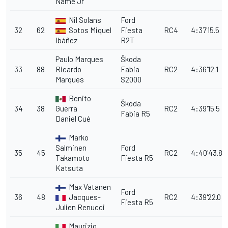
Name Jr
Nil Solans
Ford
32
62
Sotos Miquel
Fiesta
RC4
4:37'15.5
Ibáñez
R2T
Paulo Marques
Škoda
33
88
Ricardo
Fabia
RC2
4:36'12.1
Marques
S2000
Benito
Škoda
34
38
Guerra
RC2
4:39'15.5
Fabia R5
Daniel Cué
Marko
Salminen
Ford
35
45
RC2
4:40'43.8
Takamoto
Fiesta R5
Katsuta
Max Vatanen
Ford
36
48
Jacques-
RC2
4:39'22.0
Fiesta R5
Julien Renucci
Maurizio