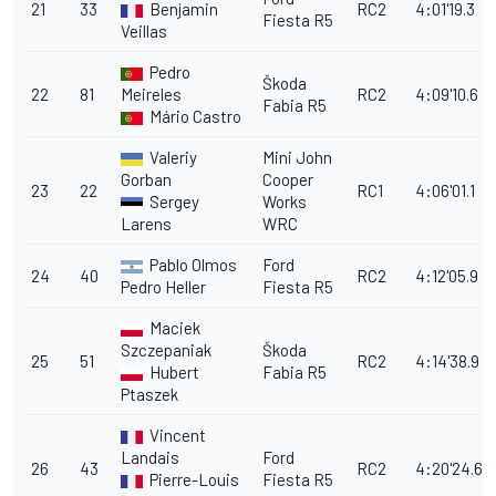
21
33
Benjamin
RC2
4:01'19.3
Fiesta R5
Veillas
Pedro
Škoda
22
81
Meireles
RC2
4:09'10.6
Fabia R5
Mário Castro
Valeriy
Mini John
Gorban
Cooper
23
22
RC1
4:06'01.1
Sergey
Works
Larens
WRC
Pablo Olmos
Ford
24
40
RC2
4:12'05.9
Pedro Heller
Fiesta R5
Maciek
Szczepaniak
Škoda
25
51
RC2
4:14'38.9
Hubert
Fabia R5
Ptaszek
Vincent
Landais
Ford
26
43
RC2
4:20'24.6
Pierre-Louis
Fiesta R5