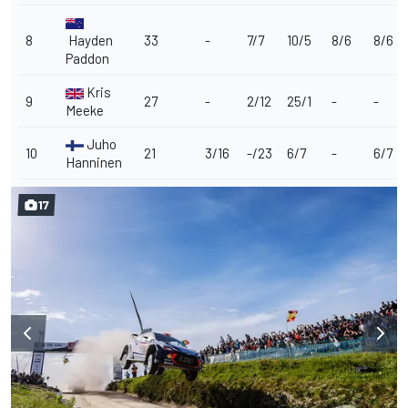
8
Hayden
33
-
7/7
10/5
8/6
8/6
Paddon
Kris
9
27
-
2/12
25/1
-
-
Meeke
Juho
10
21
3/16
-/23
6/7
-
6/7
Hanninen
17