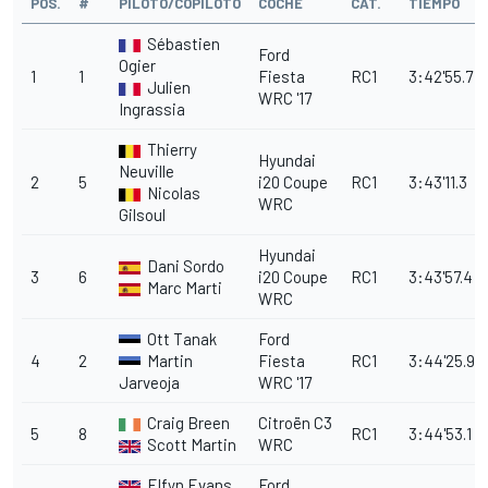
POS.
#
PILOTO/COPILOTO
COCHE
CAT.
TIEMPO
Sébastien
Ford
Ogier
1
1
Fiesta
RC1
3:42'55.7
Julien
WRC '17
Ingrassia
Thierry
Hyundai
Neuville
2
5
i20 Coupe
RC1
3:43'11.3
Nicolas
WRC
Gilsoul
Hyundai
Dani Sordo
3
6
i20 Coupe
RC1
3:43'57.4
Marc Marti
WRC
Ott Tanak
Ford
4
2
Martin
Fiesta
RC1
3:44'25.9
Jarveoja
WRC '17
Craig Breen
Citroën C3
5
8
RC1
3:44'53.1
Scott Martin
WRC
Elfyn Evans
Ford