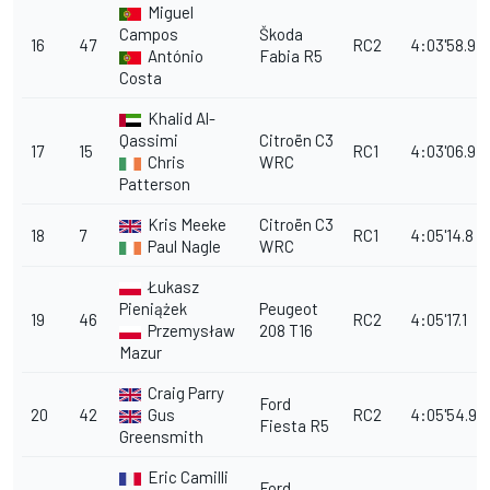
Miguel
Campos
Škoda
16
47
RC2
4:03'58.9
António
Fabia R5
Costa
Khalid Al-
Qassimi
Citroën C3
17
15
RC1
4:03'06.9
Chris
WRC
Patterson
Kris Meeke
Citroën C3
18
7
RC1
4:05'14.8
Paul Nagle
WRC
Łukasz
Pieniążek
Peugeot
19
46
RC2
4:05'17.1
Przemysław
208 T16
Mazur
Craig Parry
Ford
20
42
Gus
RC2
4:05'54.9
Fiesta R5
Greensmith
Eric Camilli
Ford