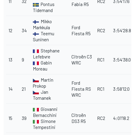
11
32
RC2
3:54'17.6
Pontus
Fabia R5
Tidemand
Mikko
Markkula
Ford
12
34
RC2
3:54'28.8
Teemu
Fiesta R5
Suninen
Stephane
Lefebvre
Citroën C3
13
9
RC1
3:54'38.0
Gabin
WRC
Moreau
Martin
Ford
Prokop
14
21
Fiesta RS
RC1
3:58'12.0
Jan
WRC
Tomanek
Giovanni
Bernacchini
Citroën
15
39
RC2
4:01'18.2
Simone
DS3 R5
Tempestini