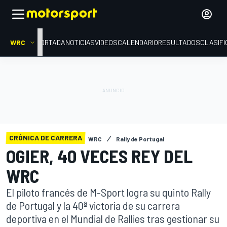
WRC
PORTADA
NOTICIAS
VIDEOS
CALENDARIO
RESULTADOS
CLASIFI
CRÓNICA DE CARRERA
WRC
Rally de Portugal
OGIER, 40 VECES REY DEL
WRC
El piloto francés de M-Sport logra su quinto Rally
de Portugal y la 40ª victoria de su carrera
deportiva en el Mundial de Rallies tras gestionar su