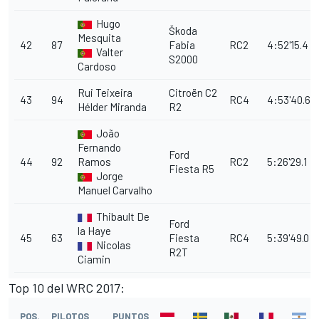
Hugo
Škoda
Mesquita
42
87
Fabia
RC2
4:52'15.4
Valter
S2000
Cardoso
Rui Teixeira
Citroën C2
43
94
RC4
4:53'40.6
Hélder Miranda
R2
João
Fernando
Ford
44
92
Ramos
RC2
5:26'29.1
Fiesta R5
Jorge
Manuel Carvalho
Thibault De
Ford
la Haye
45
63
Fiesta
RC4
5:39'49.0
Nicolas
R2T
Ciamin
Top 10 del WRC 2017:
POS.
PILOTOS
PUNTOS