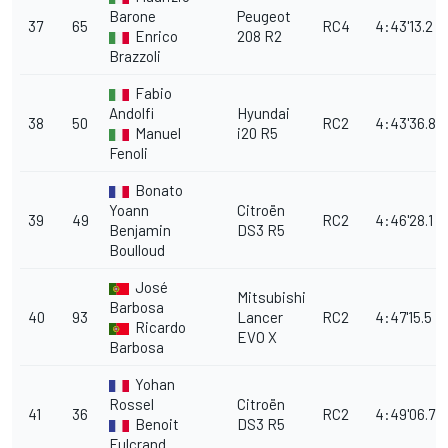
Barone
Peugeot
37
65
RC4
4:43'13.2
Enrico
208 R2
Brazzoli
Fabio
Andolfi
Hyundai
38
50
RC2
4:43'36.8
Manuel
i20 R5
Fenoli
Bonato
Yoann
Citroën
39
49
RC2
4:46'28.1
Benjamin
DS3 R5
Boulloud
José
Mitsubishi
Barbosa
40
93
Lancer
RC2
4:47'15.5
Ricardo
EVO X
Barbosa
Yohan
Rossel
Citroën
41
36
RC2
4:49'06.7
Benoit
DS3 R5
Fulcrand