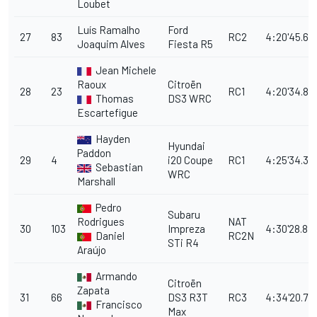
Loubet
Luís Ramalho
Ford
27
83
RC2
4:20'45.6
Joaquim Alves
Fiesta R5
Jean Michele
Raoux
Citroën
28
23
RC1
4:20'34.8
Thomas
DS3 WRC
Escartefigue
Hayden
Hyundai
Paddon
29
4
i20 Coupe
RC1
4:25'34.3
Sebastian
WRC
Marshall
Pedro
Subaru
Rodrigues
NAT
30
103
Impreza
4:30'28.8
Daniel
RC2N
STi R4
Araújo
Armando
Citroën
Zapata
31
66
DS3 R3T
RC3
4:34'20.7
Francisco
Max