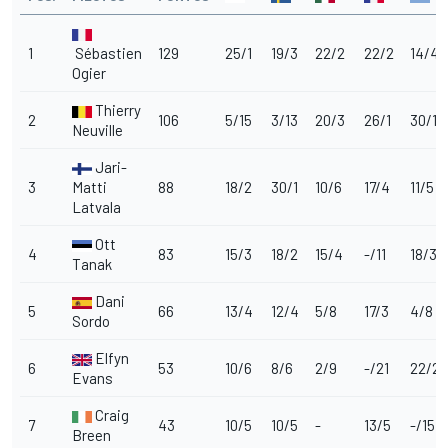
1
Sébastien
129
25/1
19/3
22/2
22/2
14/4
Ogier
Thierry
2
106
5/15
3/13
20/3
26/1
30/1
Neuville
Jari-
3
Matti
88
18/2
30/1
10/6
17/4
11/5
Latvala
Ott
4
83
15/3
18/2
15/4
-/11
18/3
Tanak
Dani
5
66
13/4
12/4
5/8
17/3
4/8
Sordo
Elfyn
6
53
10/6
8/6
2/9
-/21
22/2
Evans
Craig
7
43
10/5
10/5
-
13/5
-/15
Breen