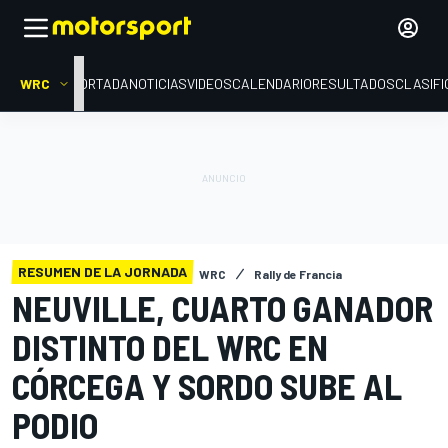
WRC
PORTADA
NOTICIAS
VIDEOS
CALENDARIO
RESULTADOS
CLASIFI
RESUMEN DE LA JORNADA
WRC
Rally de Francia
NEUVILLE, CUARTO GANADOR
DISTINTO DEL WRC EN
CÓRCEGA Y SORDO SUBE AL
PODIO