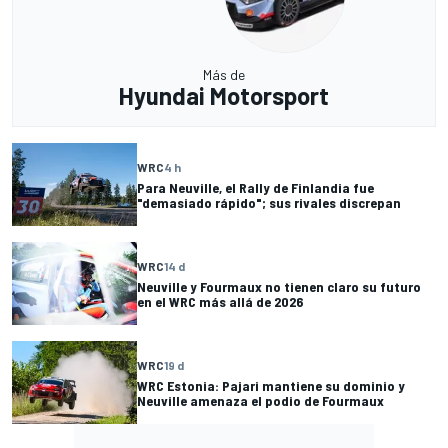
Más de
Hyundai Motorsport
WRC
4 h
Para Neuville, el Rally de Finlandia fue
"demasiado rápido"; sus rivales discrepan
WRC
14 d
Neuville y Fourmaux no tienen claro su futuro
en el WRC más allá de 2026
WRC
19 d
WRC Estonia: Pajari mantiene su dominio y
Neuville amenaza el podio de Fourmaux