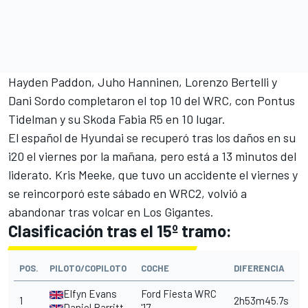
Hayden Paddon, Juho Hanninen, Lorenzo Bertelli y
Dani Sordo completaron el top 10 del WRC, con Pontus
Tidelman y su Skoda Fabia R5 en 10 lugar.
El español de Hyundai se recuperó tras los daños en su
i20 el viernes por la mañana, pero está a 13 minutos del
liderato.
Kris Meeke, que tuvo un accidente el viernes
y
se reincorporó este sábado en WRC2, volvió a
abandonar tras volcar en Los Gigantes.
Clasificación tras el 15º tramo:
POS.
PILOTO/COPILOTO
COCHE
DIFERENCIA
Elfyn Evans
Ford Fiesta WRC
1
2h53m45.7s
Daniel Barritt
'17