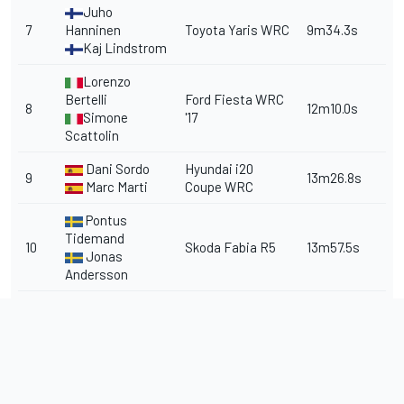
Juho
7
Hanninen
Toyota Yaris WRC
9m34.3s
Kaj Lindstrom
Lorenzo
Bertelli
Ford Fiesta WRC
8
12m10.0s
Simone
'17
Scattolin
Dani Sordo
Hyundai i20
9
13m26.8s
Marc Marti
Coupe WRC
Pontus
Tidemand
10
Skoda Fabia R5
13m57.5s
Jonas
Andersson