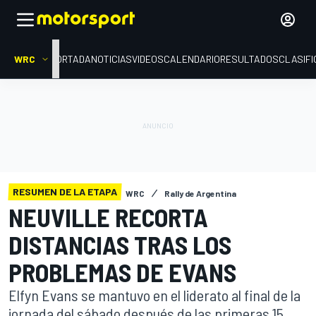
WRC
PORTADA
NOTICIAS
VIDEOS
CALENDARIO
RESULTADOS
CLASIFI
RESUMEN DE LA ETAPA
WRC
Rally de Argentina
NEUVILLE RECORTA
DISTANCIAS TRAS LOS
PROBLEMAS DE EVANS
Elfyn Evans se mantuvo en el liderato al final de la
jornada del sábado después de las primeras 15