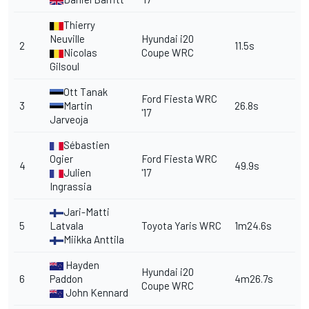
Thierry
Neuville
Hyundai i20
2
11.5s
Nicolas
Coupe WRC
Gilsoul
Ott Tanak
Ford Fiesta WRC
3
Martin
26.8s
'17
Jarveoja
Sébastien
Ogier
Ford Fiesta WRC
4
49.9s
Julien
'17
Ingrassia
Jari-Matti
5
Latvala
Toyota Yaris WRC
1m24.6s
Miikka Anttila
Hayden
Hyundai i20
6
Paddon
4m26.7s
Coupe WRC
John Kennard