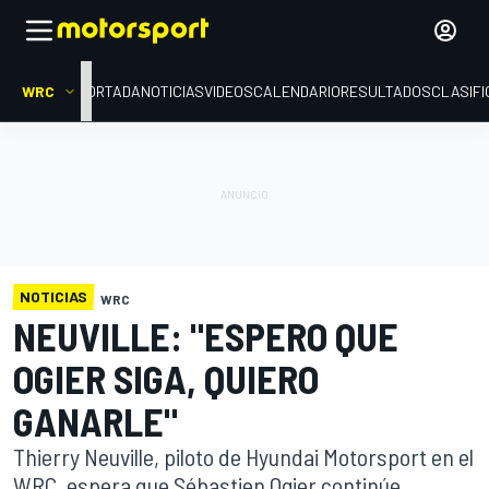
WRC
PORTADA
NOTICIAS
VIDEOS
CALENDARIO
RESULTADOS
CLASIFI
NOTICIAS
WRC
NEUVILLE: "ESPERO QUE
OGIER SIGA, QUIERO
GANARLE"
Thierry Neuville, piloto de Hyundai Motorsport en el
WRC, espera que Sébastien Ogier continúe