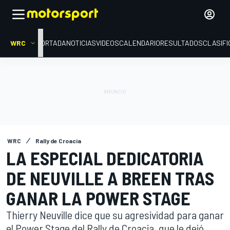
WRC
PORTADA
NOTICIAS
VIDEOS
CALENDARIO
RESULTADOS
CLASIFI
WRC
Rally de Croacia
LA ESPECIAL DEDICATORIA
DE NEUVILLE A BREEN TRAS
GANAR LA POWER STAGE
Thierry Neuville dice que su agresividad para ganar
el Power Stage del Rally de Croacia, que le dejó