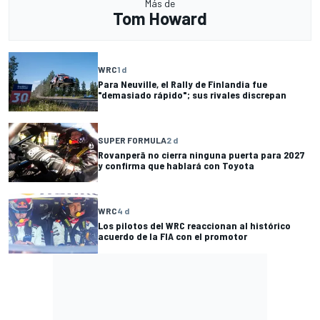
Más de
Tom Howard
WRC
1 d
Para Neuville, el Rally de Finlandia fue
"demasiado rápido"; sus rivales discrepan
SUPER FORMULA
2 d
Rovanperä no cierra ninguna puerta para 2027
y confirma que hablará con Toyota
WRC
4 d
Los pilotos del WRC reaccionan al histórico
acuerdo de la FIA con el promotor