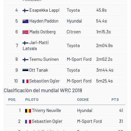
4
Esapekka Lappi
Toyota
45.8s
5
Hayden Paddon
Hyundai
54.4s
6
Mads Ostberg
Citroen
1m15.3s
Jari-Matti
7
Toyota
2m04.9s
Latvala
8
Teemu Suninen
M-Sport Ford
2m52.2s
9
Ott Tanak
Toyota
3m44.4s
10
Sebastien Ogier
M-Sport Ford
5m25.4s
Clasificación del mundial WRC 2018
POS.
PILOTO
COCHE
PTS
1
Thierry Neuville
Hyundai
41
2
Sebastien Ogier
M-Sport Ford
31