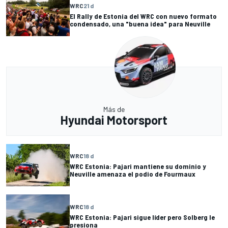
WRC
21 d
El Rally de Estonia del WRC con nuevo formato
condensado, una "buena idea" para Neuville
Más de
Hyundai Motorsport
WRC
18 d
WRC Estonia: Pajari mantiene su dominio y
Neuville amenaza el podio de Fourmaux
WRC
18 d
WRC Estonia: Pajari sigue líder pero Solberg le
presiona