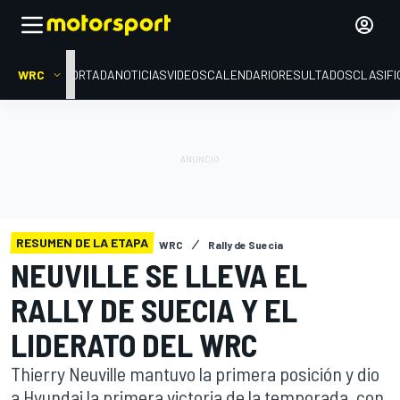
WRC
PORTADA
NOTICIAS
VIDEOS
CALENDARIO
RESULTADOS
CLASIFI
RESUMEN DE LA ETAPA
WRC
Rally de Suecia
NEUVILLE SE LLEVA EL
RALLY DE SUECIA Y EL
LIDERATO DEL WRC
Thierry Neuville mantuvo la primera posición y dio
a Hyundai la primera victoria de la temporada, con