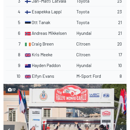
3
Jari-Matti Latvala
Toyota
23
4
Esapekka Lappi
Toyota
23
5
Ott Tanak
Toyota
21
6
Andreas Mikkelsen
Hyundai
21
7
Craig Breen
Citroen
20
8
Kris Meeke
Citroen
17
9
Hayden Paddon
Hyundai
10
10
Elfyn Evans
M-Sport Ford
8
17