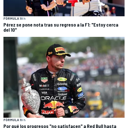
FÓRMULA 1
8 h
Pérez se pone nota tras su regreso a la F1: "Estoy cerca
del 10"
FÓRMULA 1
9 h
Por qué los progresos "no satisfacen" a Red Bull hasta