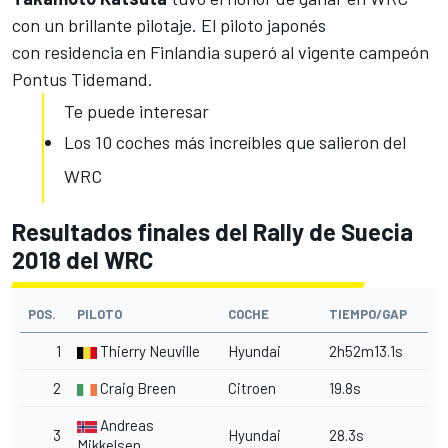
con un brillante pilotaje. El piloto japonés
con residencia en Finlandia superó al vigente campeón
Pontus Tidemand.
Te puede interesar
Los 10 coches más increíbles que salieron del
WRC
Resultados finales del Rally de Suecia
2018 del WRC
POS.
PILOTO
COCHE
TIEMPO/GAP
1
Thierry Neuville
Hyundai
2h52m13.1s
2
Craig Breen
Citroen
19.8s
Andreas
3
Hyundai
28.3s
Mikkelsen