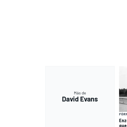
Más de
David Evans
FÓRM
Enzo
que