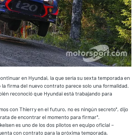
 continuar en Hyundai, la que sería su sexta temporada en
 la firma del nuevo contrato parece solo una formalidad.
mbién reconoció que Hyundai está trabajando para
s con Thierry en el futuro, no es ningún secreto", dijo
 trata de encontrar el momento para firmar".
sen es uno de los dos pilotos en equipo oficial –
uenta con contrato para la próxima temporada,