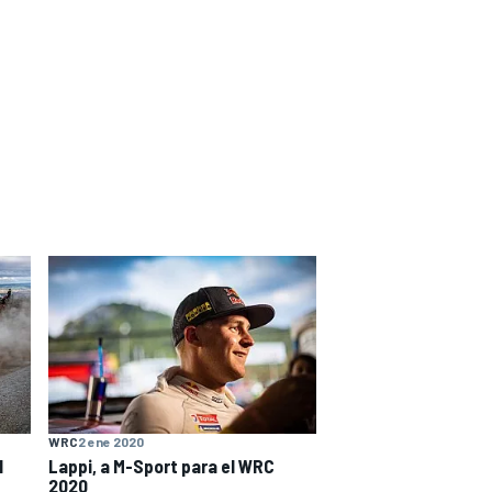
WRC
2 ene 2020
l
Lappi, a M-Sport para el WRC
2020