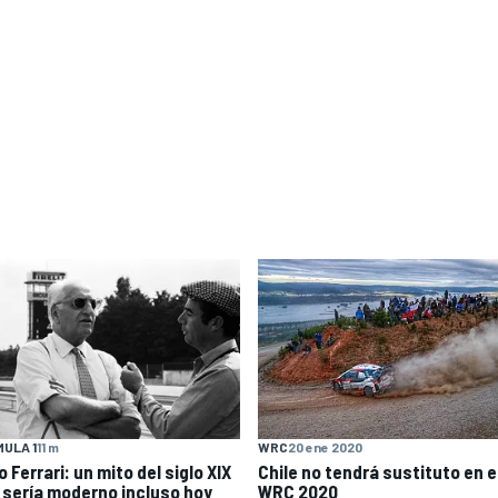
ULA 1
11 m
WRC
20 ene 2020
 Ferrari: un mito del siglo XIX
Chile no tendrá sustituto en e
 sería moderno incluso hoy
WRC 2020