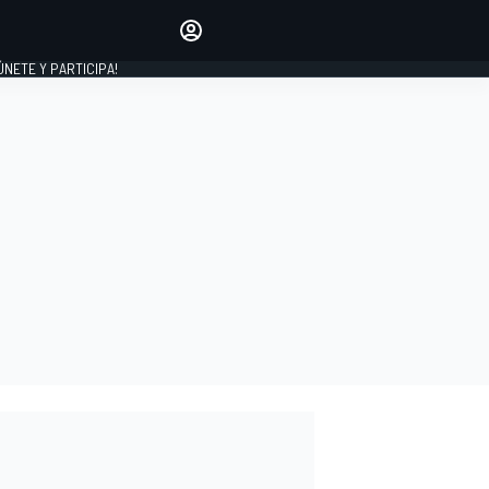
Haz que tu voz se escuche
comentando los artículos
 ÚNETE Y PARTICIPA!
INICIAR SESIÓN
EDICIÓN
ESPAÑA