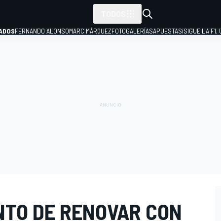
TODOS
ADOS
FERNANDO ALONSO
MARC MÁRQUEZ
FOTOGALERÍAS
APUESTAS
¡SIGUE LA F1,
P
NTO DE RENOVAR CON