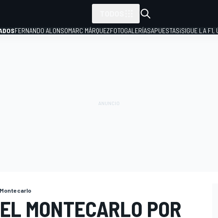
TODOS
ADOS
FERNANDO ALONSO
MARC MÁRQUEZ
FOTOGALERÍAS
APUESTAS
¡SIGUE LA F1,
P
e Montecarlo
A EL MONTECARLO POR