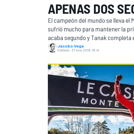
APENAS DOS S
INDYCAR
WRC
El campeón del mundo se lleva el 
sufrió mucho para mantener la pri
acaba segundo y Tanak completa e
Jacobo Vega
Editado:
27 ene 2019, 18:41
WEC
FÓRMULA E