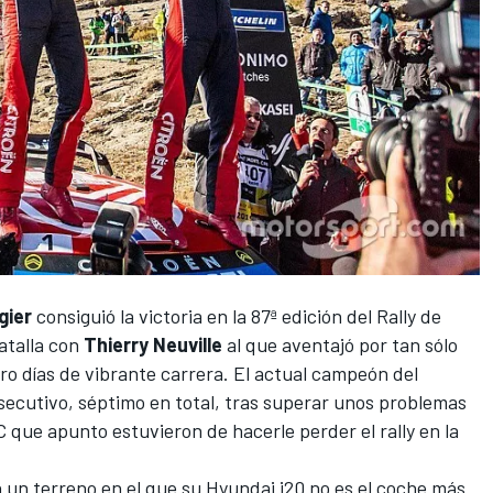
gier
consiguió la victoria en la 87ª edición del Rally de
atalla con
Thierry Neuville
al que aventajó por tan sólo
o días de vibrante carrera. El actual campeón del
cutivo, séptimo en total, tras superar unos problemas
 que apunto estuvieron de hacerle perder el rally en la
n un terreno en el que su Hyundai i20 no es el coche más