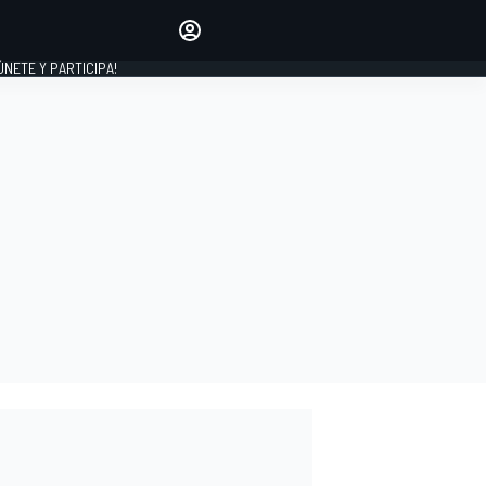
Haz que tu voz se escuche
comentando los artículos
 ÚNETE Y PARTICIPA!
INICIAR SESIÓN
EDICIÓN
ESPAÑA