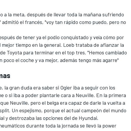
do a la meta, después de llevar toda la mañana sufriendo
" admitió el francés, "voy tan rápido como puedo, pero no
espués de tener ya el podio conquistado y veía cómo por
 mejor tiempo en la general. Loeb trataba de afianzar la
l de Toyota para terminar en el top tres. "Hemos cambiado
 un poco el coche y va mejor, además tengo más agarre"
emas
, la gran duda era saber si Ogier iba a seguir con los
 o si iba a poder plantarle cara a Neuville. En la primera
que Neuville, pero el belga era capaz de darle la vuelta a
o split. Un espejismo, porque el actual campeón del mundo
ial y destrozaba las opciones del de Hyundai.
eumáticos durante toda la jornada se llevó la power