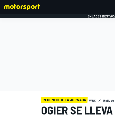
ENLACES DESTAC
FÓRMULA 1
MOTOG
RESUMEN DE LA JORNADA
WRC
Rally d
OGIER SE LLEV