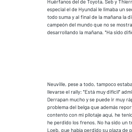
Huérfanos del de Toyota, Seb y Thierry
especial el de Hyundai le limaba un s
todo suma y al final de la mañana la d
campeón del mundo que no se mostrab
desarrollando la mañana. "Ha sido difí
MÁS CATEGORÍAS
Neuville, pese a todo, tampoco estab
llevarse el rally: "Está muy difícil" a
Derrapan mucho y se puede ir muy ráp
problema del belga que además report
contento con mi pilotaje aquí, he ten
he perdido los frenos. No ha sido un t
Loeb, que había perdido su plaza de po