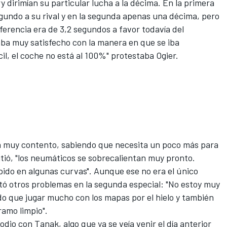
 dirimían su particular lucha a la décima. En la primera
egundo a su rival y en la segunda apenas una décima, pero
iferencia era de 3,2 segundos a favor todavía del
a muy satisfecho con la manera en que se iba
cil, el coche no está al 100%" protestaba Ogier.
a muy contento, sabiendo que necesita un poco más para
dmitió, "los neumáticos se sobrecalientan muy pronto.
ido en algunas curvas". Aunque ese no era el único
ó otros problemas en la segunda especial: "No estoy muy
ido que jugar mucho con los mapas por el hielo y también
ramo limpio".
dio con Tanak, algo que ya se veía venir el día anterior