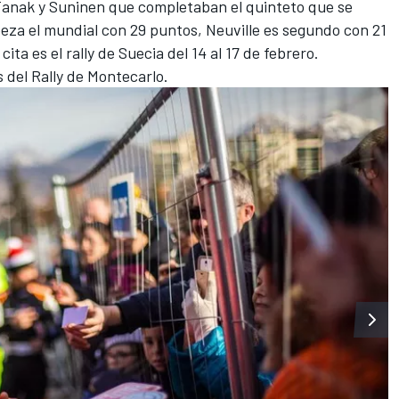
 Tanak y Suninen que completaban el quinteto que se
beza el mundial con 29 puntos, Neuville es segundo con 21
ita es el rally de Suecia del 14 al 17 de febrero.
s del Rally de Montecarlo.