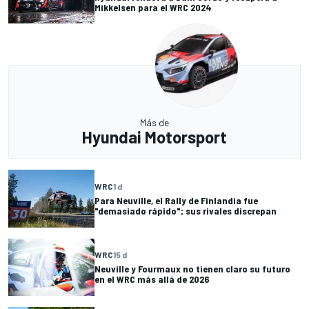
Mikkelsen para el WRC 2024
Más de
Hyundai Motorsport
WRC
1 d
Para Neuville, el Rally de Finlandia fue
"demasiado rápido"; sus rivales discrepan
WRC
15 d
Neuville y Fourmaux no tienen claro su futuro
en el WRC más allá de 2026