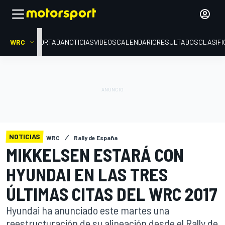
WRC
PORTADA
NOTICIAS
VIDEOS
CALENDARIO
RESULTADOS
CLASIFI
NOTICIAS
WRC
Rally de España
MIKKELSEN ESTARÁ CON
HYUNDAI EN LAS TRES
ÚLTIMAS CITAS DEL WRC 2017
Hyundai ha anunciado este martes una
reestructuración de su alineación desde el Rally de