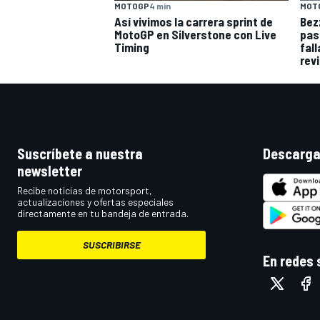
MOTOGP
4 min
MOT
Así vivimos la carrera sprint de
Bez
MotoGP en Silverstone con Live
pas
Timing
fal
rev
Suscríbete a nuestra
Descarga
newsletter
Recibe noticias de motorsport,
actualizaciones y ofertas especiales
directamente en tu bandeja de entrada.
SUSCRIBIRSE
En redes 