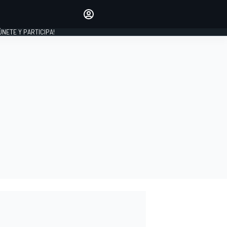
Haz que tu voz se escuche
comentando los artículos
 ÚNETE Y PARTICIPA!
INICIAR SESIÓN
EDICIÓN
ESPAÑA