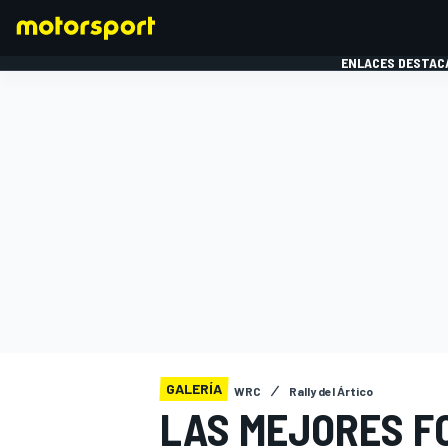
ENLACES DESTAC
FÓRMULA 1
MOTOG
GALERÍA
WRC
Rally del Ártico
LAS MEJORES F