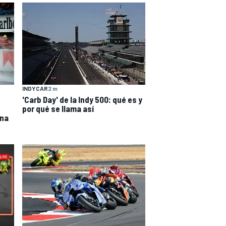
INDYCAR
2 m
'Carb Day' de la Indy 500: qué es y
por qué se llama así
ona