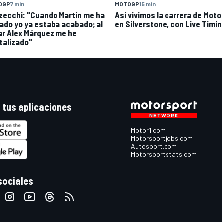
OGP
7 min
MOTOGP
15 min
zecchi: "Cuando Martín me ha
Así vivimos la carrera de Mot
ado yo ya estaba acabado; al
en Silverstone, con Live Timi
lar Alex Márquez me he
italizado"
 tus aplicaciones
Motor1.com
Motorsportjobs.com
Autosport.com
Motorsportstats.com
sociales