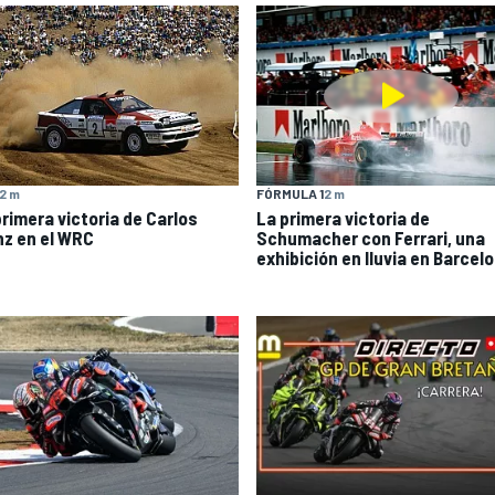
2 m
FÓRMULA 1
2 m
primera victoria de Carlos
La primera victoria de
nz en el WRC
Schumacher con Ferrari, una
exhibición en lluvia en Barcel