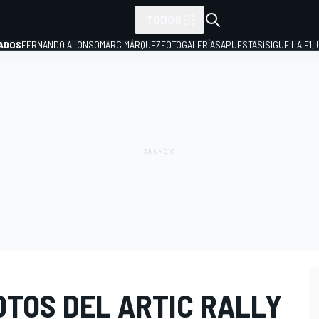
TODOS
ADOS
FERNANDO ALONSO
MARC MÁRQUEZ
FOTOGALERÍAS
APUESTAS
¡SIGUE LA F1,
P
OTOS DEL ARTIC RALLY