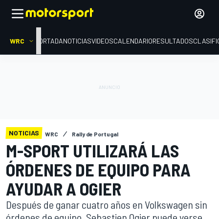
WRC
PORTADA
NOTICIAS
VIDEOS
CALENDARIO
RESULTADOS
CLASIFI
NOTICIAS
WRC
Rally de Portugal
M-SPORT UTILIZARÁ LAS
ÓRDENES DE EQUIPO PARA
AYUDAR A OGIER
Después de ganar cuatro años en Volkswagen sin
órdenes de equipo, Sebastien Ogier puede verse