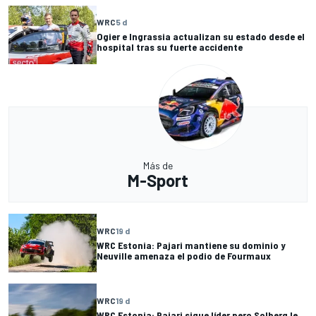
WRC
5 d
Ogier e Ingrassia actualizan su estado desde el
hospital tras su fuerte accidente
Más de
M-Sport
WRC
19 d
WRC Estonia: Pajari mantiene su dominio y
Neuville amenaza el podio de Fourmaux
WRC
19 d
WRC Estonia: Pajari sigue líder pero Solberg le