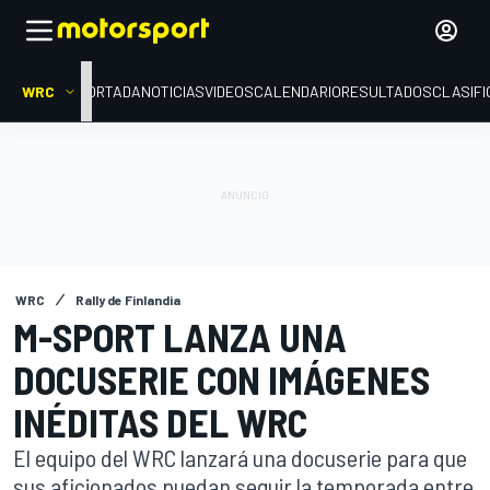
WRC
PORTADA
NOTICIAS
VIDEOS
CALENDARIO
RESULTADOS
CLASIFI
WRC
Rally de Finlandia
M-SPORT LANZA UNA
DOCUSERIE CON IMÁGENES
INÉDITAS DEL WRC
El equipo del WRC lanzará una docuserie para que
sus aficionados puedan seguir la temporada entre