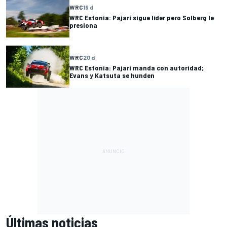
WRC
19 d
WRC Estonia: Pajari sigue líder pero Solberg le
presiona
WRC
20 d
WRC Estonia: Pajari manda con autoridad;
Evans y Katsuta se hunden
Últimas noticias