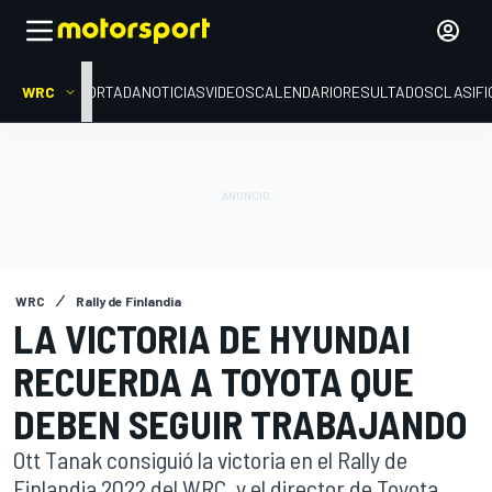
WRC
PORTADA
NOTICIAS
VIDEOS
CALENDARIO
RESULTADOS
CLASIFI
WRC
Rally de Finlandia
LA VICTORIA DE HYUNDAI
RECUERDA A TOYOTA QUE
DEBEN SEGUIR TRABAJANDO
Ott Tanak consiguió la victoria en el Rally de
Finlandia 2022 del WRC, y el director de Toyota,