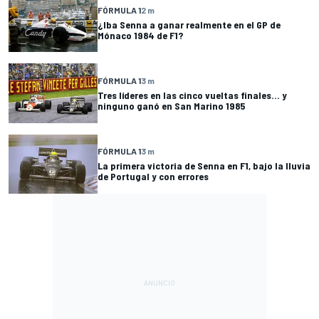
FÓRMULA 1
2 m
¿Iba Senna a ganar realmente en el GP de
Mónaco 1984 de F1?
FÓRMULA 1
3 m
Tres líderes en las cinco vueltas finales... y
ninguno ganó en San Marino 1985
FÓRMULA 1
3 m
La primera victoria de Senna en F1, bajo la lluvia
de Portugal y con errores