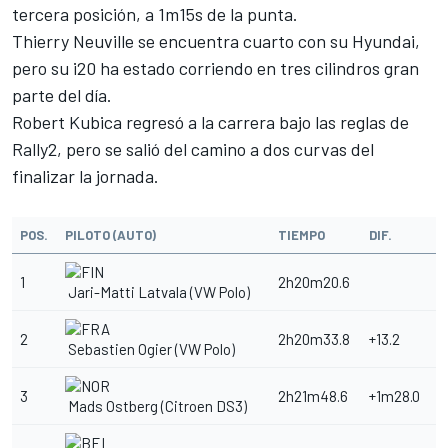
tercera posición, a 1m15s de la punta.
Thierry Neuville se encuentra cuarto con su Hyundai,
pero su i20 ha estado corriendo en tres cilindros gran
parte del día.
Robert Kubica regresó a la carrera bajo las reglas de
Rally2, pero se salió del camino a dos curvas del
finalizar la jornada.
POS.
PILOTO (AUTO)
TIEMPO
DIF.
1
2h20m20.6
Jari-Matti Latvala (VW Polo)
2
2h20m33.8
+13.2
Sebastien Ogier (VW Polo)
3
2h21m48.6
+1m28.0
Mads Ostberg (Citroen DS3)