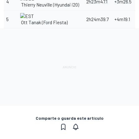
4
2h23m47.1
+3m26.5
Thierry Neuville (Hyundai i20)
5
2h24m39.7
+4m19.1
Ott Tanak (Ford Fiesta)
Comparte o guarda este artículo