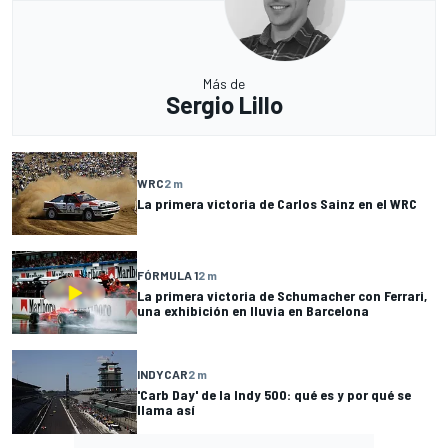
Más de
Sergio Lillo
WRC
2 m
La primera victoria de Carlos Sainz en el WRC
FÓRMULA 1
2 m
La primera victoria de Schumacher con Ferrari,
una exhibición en lluvia en Barcelona
INDYCAR
2 m
'Carb Day' de la Indy 500: qué es y por qué se
llama así