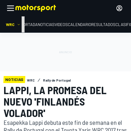
WRC
PORTADA
NOTICIAS
VIDEOS
CALENDARIO
RESULTADOS
CLASIFI
NOTICIAS
WRC
Rally de Portugal
LAPPI, LA PROMESA DEL
NUEVO 'FINLANDÉS
VOLADOR'
Esapekka Lappi debuta este fin de semana en el
Rally de Portugal con el Toyota Yaris WRC 2017 tras