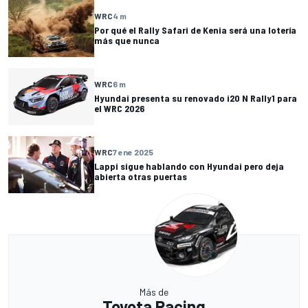
WRC
4 m
Por qué el Rally Safari de Kenia será una lotería
más que nunca
WRC
6 m
Hyundai presenta su renovado i20 N Rally1 para
el WRC 2026
WRC
7 ene 2025
Lappi sigue hablando con Hyundai pero deja
abierta otras puertas
Más de
Toyota Racing