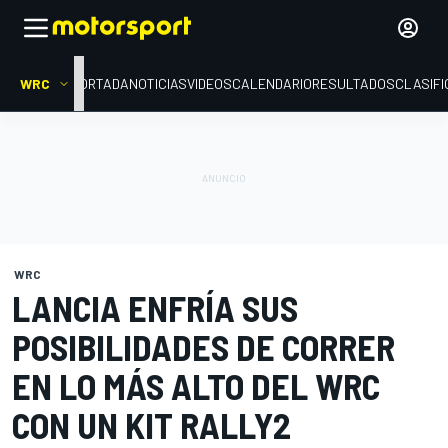
WRC
PORTADA
NOTICIAS
VIDEOS
CALENDARIO
RESULTADOS
CLASIFI
WRC
LANCIA ENFRÍA SUS
POSIBILIDADES DE CORRER
EN LO MÁS ALTO DEL WRC
CON UN KIT RALLY2